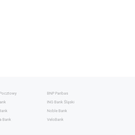
 Pocztowy
BNP Paribas
ank
ING Bank Śląski
Bank
Noble Bank
a Bank
VeloBank