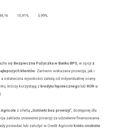
84,16
15,91%
5,99%
azła się
Bezpieczna Pożyczka w Banku BPS
, w opcji
z
najlepszych klientów
. Zarówno wskazana prowizja, jak i
, a ostateczna wysokości zależą od indywidualnej oceny
nku, którzy korzystają z
kredytu hipotecznego
lub
ROR-u
.
 Agricole
z ofertą
„Gotówki bez prowizji”
, dostępnej dla
cja zakłada zniesienie prowizji za udzielenie finansowania.
eży posiadać lub założyć w Credit Agricole
konto osobiste
.