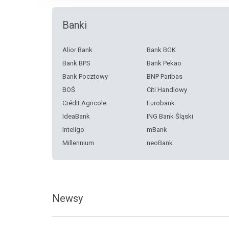
Banki
Alior Bank
Bank BGK
Bank BPS
Bank Pekao
Bank Pocztowy
BNP Paribas
BOŚ
Citi Handlowy
Crédit Agricole
Eurobank
IdeaBank
ING Bank Śląski
Inteligo
mBank
Millennium
neoBank
Nest Bank
Noble Bank
PKO BP
PLUS Bank
Santander Consumer Bank
SKOK Chmielewskiego
Newsy
Toyota Bank
VeloBank
Volkswagen Financial
Services