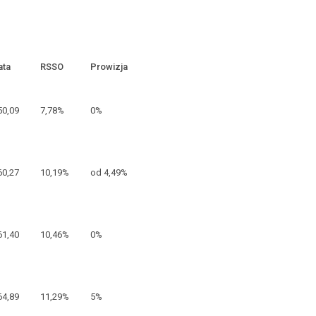
ata
RSSO
Prowizja
50,09
7,78%
0%
60,27
10,19%
od 4,49%
61,40
10,46%
0%
64,89
11,29%
5%