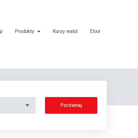
gi
Produkty
Kursy walut
Elixir
Porównaj