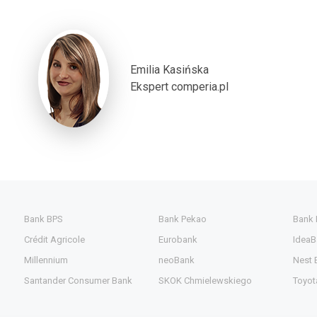
Emilia Kasińska
Ekspert comperia.pl
Bank BPS
Bank Pekao
Bank
Crédit Agricole
Eurobank
IdeaB
Millennium
neoBank
Nest 
Santander Consumer Bank
SKOK Chmielewskiego
Toyot