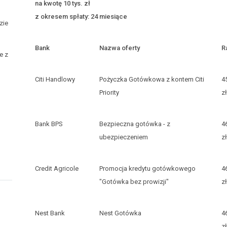
na kwotę 10 tys. zł
z okresem spłaty: 24 miesiące
zie
Bank
Nazwa oferty
R
e z
Citi Handlowy
Pożyczka Gotówkowa z kontem Citi
4
Priority
zł
Bank BPS
Bezpieczna gotówka - z
4
ubezpieczeniem
zł
Credit Agricole
Promocja kredytu gotówkowego
4
"Gotówka bez prowizji"
zł
Nest Bank
Nest Gotówka
4
zł