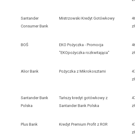
Santander
Mistrzowski Kredyt Gotówkowy
4
Consumer Bank
zł
BOŚ
EKO Pożyczka - Promocja
4
"EKOpożyczka rozkwitająca"
zł
Alior Bank
Pożyczka z Mikrokosztami
4
zł
Santander Bank
Tańszy kredyt gotówkowy z
4
Polska
Santander Bank Polska
zł
Plus Bank
Kredyt Premium Profit z ROR
4
zł