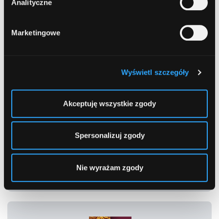
Analityczne
Crédit Agricole - Kredyt Konsolidacyjny
Rata:
Marketingowe
157,84 zł
RRSO:
8,84%
Wyświetl szczegóły
Kwota do zapłaty:
5 682,16 zł
Akceptuję wszystkie zgody
Opinie:
Spersonalizuj zgody
Dalej
Nie wyrażam zgody
Szczegóły oferty