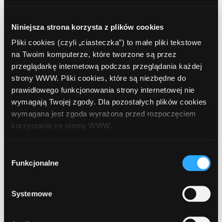
157,79 zł
RRSO:
Niniejsza strona korzysta z plików cookies
8,82%
Pliki cookies (czyli „ciasteczka”) to małe pliki tekstowe
Kwota do zapłaty:
na Twoim komputerze, które tworzone są przez
przeglądarkę internetową podczas przeglądania każdej
5 680,49 zł
strony WWW. Pliki cookies, które są niezbędne do
Opinie:
prawidłowego funkcjonowania strony internetowej nie
wymagają Twojej zgody. Dla pozostałych plików cookies
wymagana jest zgoda wyrażona przed rozpoczęciem
korzystania ze strony WWW.
Dalej
Szczegóły oferty
W każdej chwili możesz zmienić decyzję dotyczącą
Wybór
formy korzystania z plików cookies. Więcej:
Polityka
Funkcjonalne
zgody
prywatności
.
Systemowe