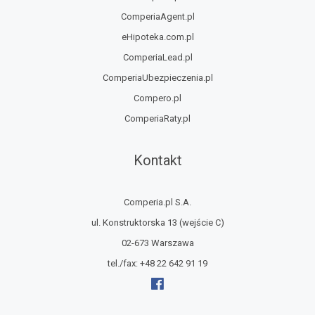
ComperiaAgent.pl
eHipoteka.com.pl
ComperiaLead.pl
ComperiaUbezpieczenia.pl
Compero.pl
ComperiaRaty.pl
Kontakt
Comperia.pl S.A.
ul. Konstruktorska 13
(wejście C)
02-673 Warszawa
tel./fax:
+48 22 642 91 19