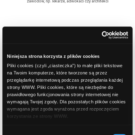
zawodów, np. lekarze, adwokaci czy architekci
Niniejsza strona korzysta z plików cookies
Banki
Pliki cookies (czyli „ciasteczka”) to małe pliki tekstowe
na Twoim komputerze, które tworzone są przez
Alior Bank
przeglądarkę internetową podczas przeglądania każdej
Bank BGK
strony WWW. Pliki cookies, które są niezbędne do
Bank BPS
prawidłowego funkcjonowania strony internetowej nie
Bank Pekao
wymagają Twojej zgody. Dla pozostałych plików cookies
Bank Pocztowy
wymagana jest zgoda wyrażona przed rozpoczęciem
BNP Paribas
korzystania ze strony WWW.
BOŚ
W każdej chwili możesz zmienić decyzję dotyczącą
Citi Handlowy
Wybór