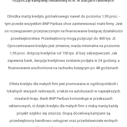
rozpoczął kampanię reklamową m.in. w stacjach radiowych.
Obniżka marży kredytu gotówkowego nawet do poziomu 1,95 proc. -
tym przede wszystkim BNP Paribas chce zainteresować małe firmy. Jest
on rozwiązaniem przeznaczonym na finansowanie bieżącej działalności
przedsiębiorstwa. Przedsiębiorcy mogą pożyczyć do 400 tys. zł.
Oprocentowanie kredytu jest zmienne, marża minimalna na poziomie
1,95 proc. dotyczy kredytów od 150 tys. zł bez zabezpieczeń. Jak
zapewnia bank, decyzja kredytowa zostanie podjęta w 24 godziny, a
finansowanie uruchomione na rachunku bieżącym po 48 godzinach.
Oferta kredytu dla małych firm jest promowana w ogólnopolskich i
lokalnych stacjach radiowych, a także na autobusach w największych
miastach kraju. Bank BNP Paribas komunikuje w przekazach
reklamowych, iż dzięki kredytu dla małych firm z niską marżą każdy
projekt szybko się ziszcza. Grupą docelową kampanii są
przedsiębiorcy handlowo-usługowi oraz przedstawiciele wolnych