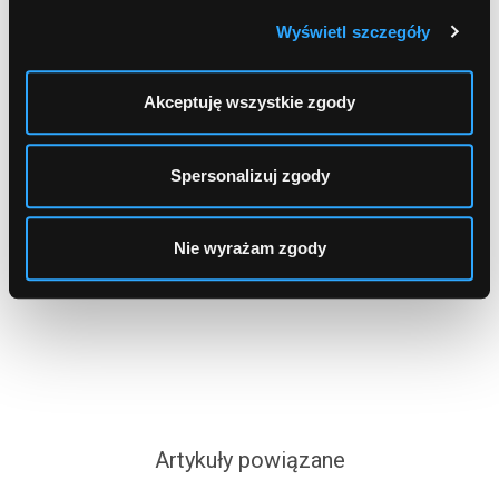
Ostatnio szukałeś produktów
Wyświetl szczegóły
Jeszcze niczego nie szukałeś
Akceptuję wszystkie zgody
Spersonalizuj zgody
Najczęściej szukane banki
Nie wyrażam zgody
Kto szuka nie błądzi
Artykuły powiązane