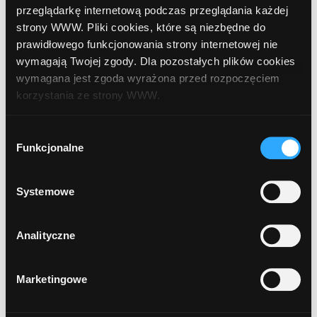
przeglądarkę internetową podczas przeglądania każdej
Porównaj oferty
strony WWW. Pliki cookies, które są niezbędne do
prawidłowego funkcjonowania strony internetowej nie
wymagają Twojej zgody. Dla pozostałych plików cookies
Lokaty
wymagana jest zgoda wyrażona przed rozpoczęciem
korzystania ze strony WWW.
Konta osobiste
Kredyty gotówkowe
W każdej chwili możesz zmienić decyzję dotyczącą
Kredyty dla firm
Wybór
formy korzystania z plików cookies. Więcej:
Polityka
Funkcjonalne
zgody
prywatności
.
Systemowe
Sesje elixir
Analityczne
Wychodzące:
08:10
12:10
14:40
Przychodzące:
12:00
15:30
17:15
Marketingowe