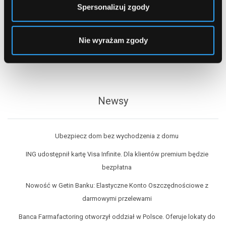
Spersonalizuj zgody
Bank Pocztowy
BNP Paribas
BOŚ
Nie wyrażam zgody
Citi Handlowy
Crédit Agricole
Eurobank
IdeaBank
ING Bank Śląski
Newsy
Inteligo
mBank
Ubezpiecz dom bez wychodzenia z domu
Millennium
neoBank
ING udostępnił kartę Visa Infinite. Dla klientów premium będzie
Nest Bank
bezpłatna
Noble Bank
Nowość w Getin Banku: Elastyczne Konto Oszczędnościowe z
PKO BP
darmowymi przelewami
PLUS Bank
Banca Farmafactoring otworzył oddział w Polsce. Oferuje lokaty do
Santander Consumer Bank