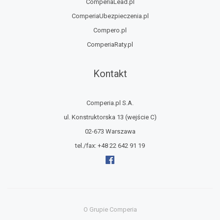
ComperiaLead.pl
ComperiaUbezpieczenia.pl
Compero.pl
ComperiaRaty.pl
Kontakt
Comperia.pl S.A.
ul. Konstruktorska 13
(wejście C)
02-673 Warszawa
tel./fax:
+48 22 642 91 19
O Grupie Comperia