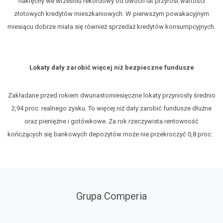
nakręciły we wrześniu rekordowy od dwóch lat przyrost wartości
złotowych kredytów mieszkaniowych. W pierwszym powakacyjnym
miesiącu dobrze miała się również sprzedaż kredytów konsumpcyjnych.
Lokaty dały zarobić więcej niż bezpieczne fundusze
Zakładane przed rokiem dwunastomiesięczne lokaty przyniosły średnio
2,94 proc. realnego zysku. To więcej niż dały zarobić fundusze dłużne
oraz pieniężne i gotówkowe. Za rok rzeczywista rentowność
kończących się bankowych depozytów może nie przekroczyć 0,8 proc.
Grupa Comperia