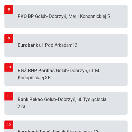
8
PKO BP
Golub-Dobrzyń, Marii Konopnickiej 5
9
Eurobank
ul. Pod Arkadami 2
10
BGŻ BNP Paribas
Golub-Dobrzyń, ul. M.
Konopnickiej 3B
11
Bank Pekao
Golub-Dobrzyń, ul. Tysiąclecia
22a
12
Eurobank
Toruń, Rynek Staromiejski 13