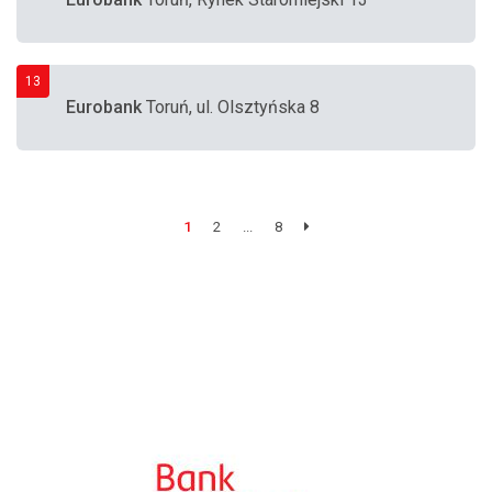
13
Eurobank
Toruń, ul. Olsztyńska 8
1
2
...
8