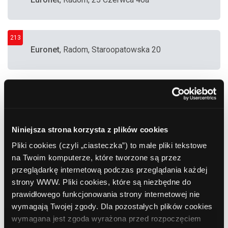
213
Euronet
, Radom, Staroopatowska 20
214
Euronet
, Radom, Al. Grzecznarowskiego 28
Niniejsza strona korzysta z plików cookies
215
PKO BP
, Radom, ul. Młodzianowska 34
Pliki cookies (czyli „ciasteczka”) to małe pliki tekstowe
(Bankomat posadowiony na zewnątrz w budce,
na Twoim komputerze, które tworzone są przez
na terenie Centrum Handlowego.)
przeglądarkę internetową podczas przeglądania każdej
strony WWW. Pliki cookies, które są niezbędne do
prawidłowego funkcjonowania strony internetowej nie
216
PKO BP
, Radom, Al. Józefa
wymagają Twojej zgody. Dla pozostałych plików cookies
Grzecznarowskiego 28
wymagana jest zgoda wyrażona przed rozpoczęciem