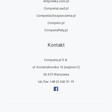
eHipoteka.com.pl
ComperiaLead.pl
ComperiaUbezpieczenia.pl
Compero.pl
ComperiaRaty.pl
Kontakt
Comperia.pl S.A.
ul. Konstruktorska 13
(wejście C)
02-673 Warszawa
tel./fax:
+48 22 642 91 19