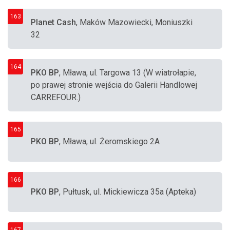
163
Planet Cash
, Maków Mazowiecki, Moniuszki
32
164
PKO BP
, Mława, ul. Targowa 13 (W wiatrołapie,
po prawej stronie wejścia do Galerii Handlowej
CARREFOUR.)
165
PKO BP
, Mława, ul. Żeromskiego 2A
166
PKO BP
, Pułtusk, ul. Mickiewicza 35a (Apteka)