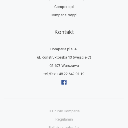
Compero.pl
ComperiaRaty.pl
Kontakt
Comperia.pl S.A.
ul. Konstruktorska 13
(wejście C)
02-673 Warszawa
tel./fax:
+48 22 642 91 19
O Grupie Comperia
Regulamin
Polityka poufności