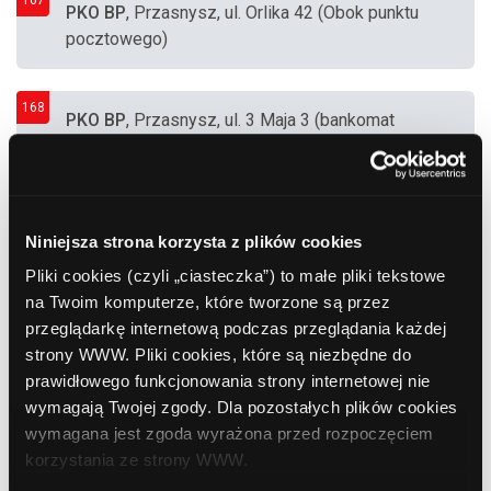
167
PKO BP
, Przasnysz, ul. Orlika 42 (Obok punktu
pocztowego)
168
PKO BP
, Przasnysz, ul. 3 Maja 3 (bankomat
przy banku)
169
PKO BP
, Mława, Al. Marszałka Józefa
Niniejsza strona korzysta z plików cookies
Piłsudskiego 39A (Supermarket KAUFLAND)
Pliki cookies (czyli „ciasteczka”) to małe pliki tekstowe
na Twoim komputerze, które tworzone są przez
170
przeglądarkę internetową podczas przeglądania każdej
PKO BP
, Mława, ul. Dworcowa 5 (Bankomat
strony WWW. Pliki cookies, które są niezbędne do
zewnętrzny zabudowany w budce.)
prawidłowego funkcjonowania strony internetowej nie
wymagają Twojej zgody. Dla pozostałych plików cookies
171
wymagana jest zgoda wyrażona przed rozpoczęciem
PKO BP
, Pułtusk, ul. Świętojańska 17A
korzystania ze strony WWW.
(Bankomat znajduje się w wiatrołapie wejścia