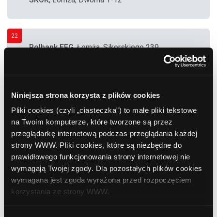
22
Polbank EFG
, Łomża, Sikorskiego 239
23
Euronet
, Łomża, Wyszyńskiego 4
Niniejsza strona korzysta z plików cookies
(Supermarket "Biedronka")
Pliki cookies (czyli „ciasteczka”) to małe pliki tekstowe
na Twoim komputerze, które tworzone są przez
24
przeglądarkę internetową podczas przeglądania każdej
Bank Polska Kasa Opieki (PEKAO SA)
, Łomża,
strony WWW. Pliki cookies, które są niezbędne do
Farna 3
prawidłowego funkcjonowania strony internetowej nie
wymagają Twojej zgody. Dla pozostałych plików cookies
25
wymagana jest zgoda wyrażona przed rozpoczęciem
Euronet
, Łomża, Dworna 11 (Supermarket
korzystania ze strony WWW.
"Biedronka")
W każdej chwili możesz zmienić decyzję dotyczącą