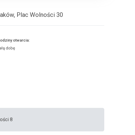
Raków, Plac Wolności 30
odziny otwarcia:
ałą dobę
ości 8