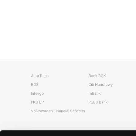
Alior Bank
Bank BGK
BOŚ
Citi Handlowy
Inteligo
mBank
PKO BP
PLUS Bank
Volkswagen Financial Services