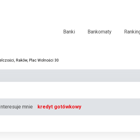
Banki
Bankomaty
Rankin
elczości, Raków, Plac Wolności 30
Interesuje mnie
kredyt gotówkowy