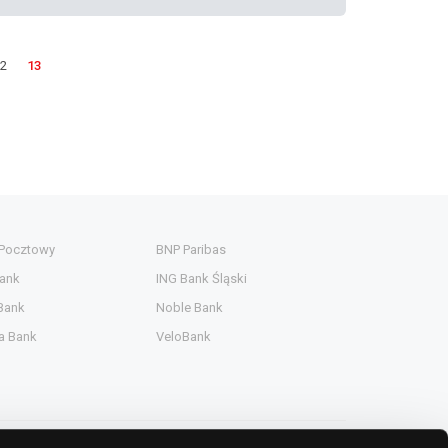
2
13
 Pocztowy
BNP Paribas
ank
ING Bank Śląski
Bank
Noble Bank
a Bank
VeloBank