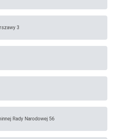
rszawy 3
minnej Rady Narodowej 56