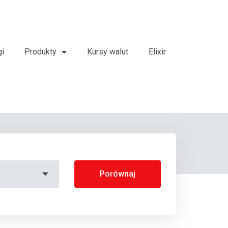
gi
Produkty
Kursy walut
Elixir
Porównaj