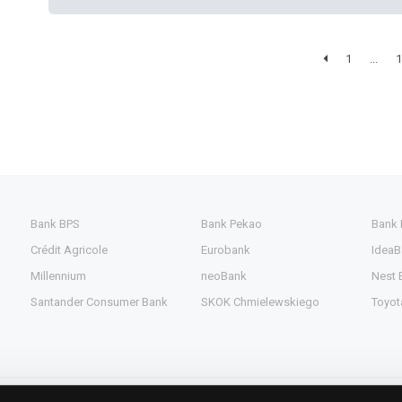
1
...
1
Bank BPS
Bank Pekao
Bank
Crédit Agricole
Eurobank
IdeaB
Millennium
neoBank
Nest 
Santander Consumer Bank
SKOK Chmielewskiego
Toyot