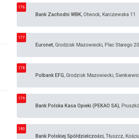
176
Bank Zachodni WBK
, Otwock, Karczewska 11
177
Euronet
, Grodzisk Mazowiecki, Plac Starego 20
178
Polbank EFG
, Grodzisk Mazowiecki, Sienkiewi
179
Bank Polska Kasa Opieki (PEKAO SA)
, Pruszk
180
Bank Polskiej Spółdzielczości
, Tłuszcz, Kości