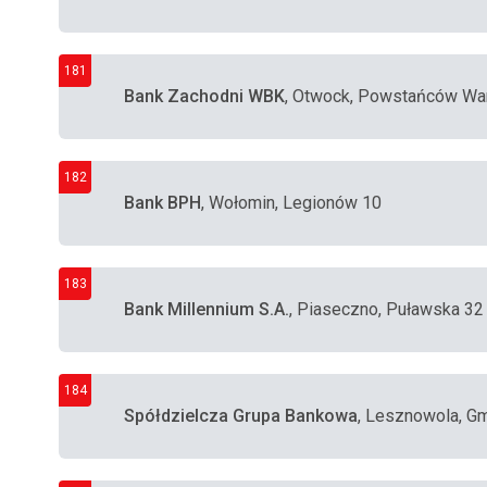
181
Bank Zachodni WBK
, Otwock, Powstańców Wa
182
Bank BPH
, Wołomin, Legionów 10
183
Bank Millennium S.A.
, Piaseczno, Puławska 32
184
Spółdzielcza Grupa Bankowa
, Lesznowola, G