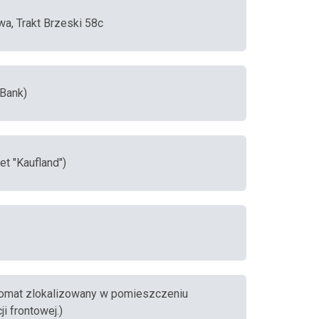
wa, Trakt Brzeski 58c
iBank)
et "Kaufland")
ankomat zlokalizowany w pomieszczeniu
i frontowej.)