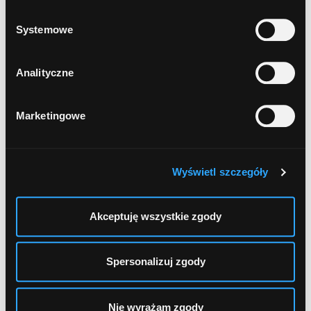
prywatności
.
188
Systemowe
BGŻ BNP Paribas
, Chełm, Lubelska 64
Analityczne
189
Euronet
, Chełm, Al. 3 Maja 20
Marketingowe
1
...
12
13
Wyświetl szczegóły
Akceptuję wszystkie zgody
Spersonalizuj zgody
Nie wyrażam zgody