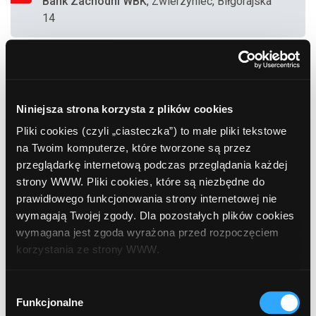
Bank Zachodni WBK
, Zwierzyniec, Biłgorajska
14
184
Bank Polskiej Spółdzielczości
, Siennica
Nadolna
Niniejsza strona korzysta z plików cookies
Pliki cookies (czyli „ciasteczka”) to małe pliki tekstowe
185
Euronet
, Zamość, Reja 5
na Twoim komputerze, które tworzone są przez
przeglądarkę internetową podczas przeglądania każdej
strony WWW. Pliki cookies, które są niezbędne do
prawidłowego funkcjonowania strony internetowej nie
186
wymagają Twojej zgody. Dla pozostałych plików cookies
Bank Polskiej Spółdzielczości
, Hanna
wymagana jest zgoda wyrażona przed rozpoczęciem
korzystania ze strony WWW.
187
W każdej chwili możesz zmienić decyzję dotyczącą
Euronet
, Chełm, Rejowiecka 120
Wybór
formy korzystania z plików cookies. Więcej:
Polityka
Funkcjonalne
zgody