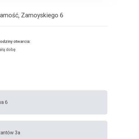
 Zamość, Zamoyskiego 6
odziny otwarcia:
ałą dobę
wa 6
zantów 3a