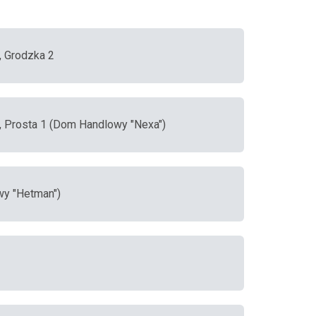
, Grodzka 2
, Prosta 1 (Dom Handlowy "Nexa")
wy "Hetman")