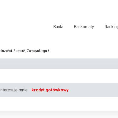
Banki
Bankomaty
Rankin
ielczości, Zamość, Zamoyskiego 6
Interesuje mnie
kredyt gotówkowy