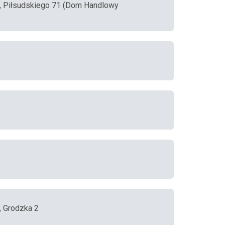
, Piłsudskiego 71 (Dom Handlowy
, Grodzka 2