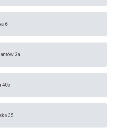
wa 6
zantów 3a
a 40a
ska 35