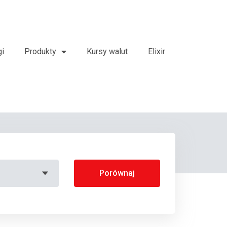
gi
Produkty
Kursy walut
Elixir
Porównaj