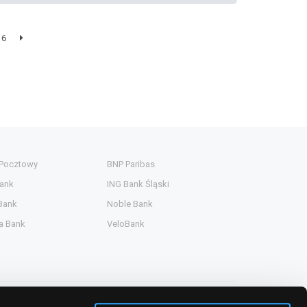
6
 Pocztowy
BNP Paribas
ank
ING Bank Śląski
Bank
Noble Bank
a Bank
VeloBank