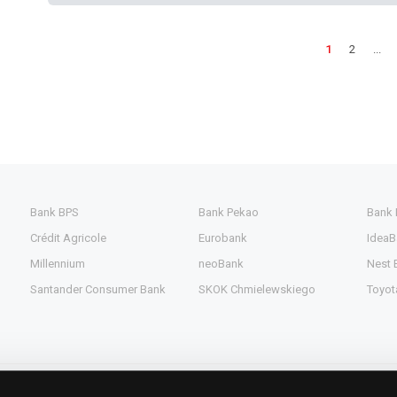
1
2
...
Bank BPS
Bank Pekao
Bank
Crédit Agricole
Eurobank
IdeaB
Millennium
neoBank
Nest 
Santander Consumer Bank
SKOK Chmielewskiego
Toyot