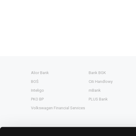
Alior Bank
Bank BGK
BOŚ
Citi Handlowy
Inteligo
mBank
PKO BP
PLUS Bank
Volkswagen Financial Services