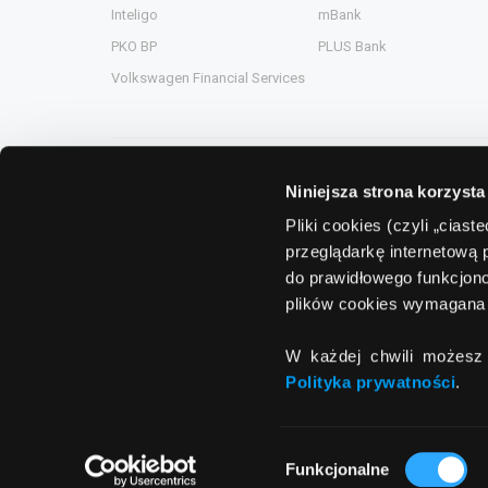
Inteligo
mBank
PKO BP
PLUS Bank
Volkswagen Financial Services
Niniejsza strona korzysta
Grupa Comperia
Pliki cookies (czyli „cias
przeglądarkę internetową 
Comperia.pl
ComperiaA
do prawidłowego funkcjono
eHipoteka.com.pl
ComperiaL
plików cookies wymagana 
ComperiaUbezpieczenia.pl
Compero.
W każdej chwili możesz 
ComperiaRaty.pl
Polityka prywatności
.
Wybór
Funkcjonalne
zgody