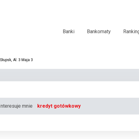
Banki
Bankomaty
Rankin
upsk, Al. 3 Maja 3
Interesuje mnie
kredyt gotówkowy