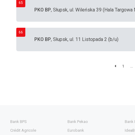
65
PKO BP
, Słupsk, ul. Wileńska 39 (Hala Targowa
66
PKO BP
, Słupsk, ul. 11 Listopada 2 (b/u)
1
...
Bank BPS
Bank Pekao
Bank
Crédit Agricole
Eurobank
IdeaB