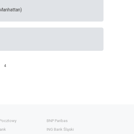
 Manhattan)
4
 Pocztowy
BNP Paribas
ank
ING Bank Śląski