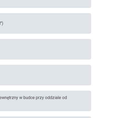
")
 zewnętrzny w budce przy oddziale od