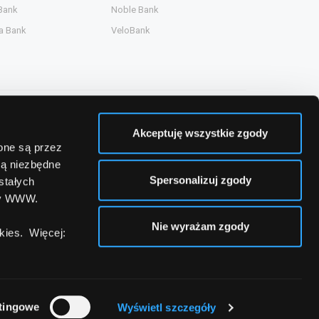
Bank
Noble Bank
a Bank
VeloBank
Akceptuję wszystkie zgody
zone są przez
są niezbędne
Spersonalizuj zgody
stałych
ny WWW.
Nie wyrażam zgody
ies. Więcej:
tingowe
Wyświetl szczegóły