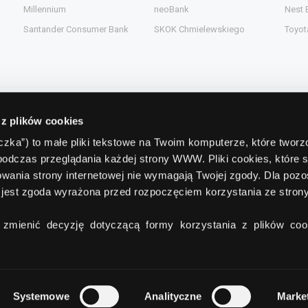
Millennium
neoBank
Nest 
Santander Consumer Bank
SKOK Chmielewskiego
Toyot
 z plików cookies
Kontakt
teczka”) to małe pliki tekstowe na Twoim komputerze, które twor
podczas przeglądania każdej strony WWW. Pliki cookies, które 
gent.pl
Comperia.pl S.A.
wania strony internetowej nie wymagają Twojej zgody. Dla pozo
ead.pl
ul. Konstruktorska 13
(wejście C)
jest zgoda wyrażona przed rozpoczęciem korzystania ze stro
pl
02-673 Warszawa
zmienić decyzję dotyczącą formy korzystania z plików cook
tel./fax:
+48 22 642 91 19
Systemowe
Analityczne
Marke