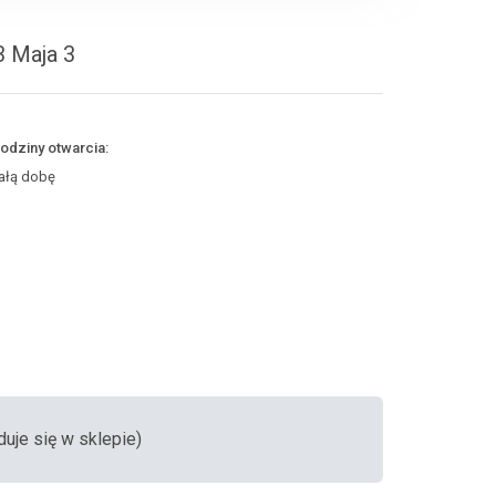
3 Maja 3
odziny otwarcia:
ałą dobę
duje się w sklepie)