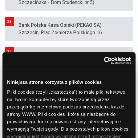
Szczecińska - Dom Studencki nr 5)
23
Bank Polska Kasa Opieki (PEKAO SA)
,
Szczecin, Plac Żołnierza Polskiego 16
24
Polbank EFG
, Szczecin, Al. Piastów 75
Niniejsza strona korzysta z plików cookies
25
BGŻ BNP Paribas
, Szczecin, Al. Wojska
Pliki cookies (czyli „ciasteczka”) to małe pliki tekstowe
Polskiego 3
na Twoim komputerze, które tworzone są przez
przeglądarkę internetową podczas przeglądania każdej
26
strony WWW. Pliki cookies, które są niezbędne do
Bank Millennium S.A.
, Szczecin, Jagiellońska
prawidłowego funkcjonowania strony internetowej nie
87
wymagają Twojej zgody. Dla pozostałych plików cookies
wymagana jest zgoda wyrażona przed rozpoczęciem