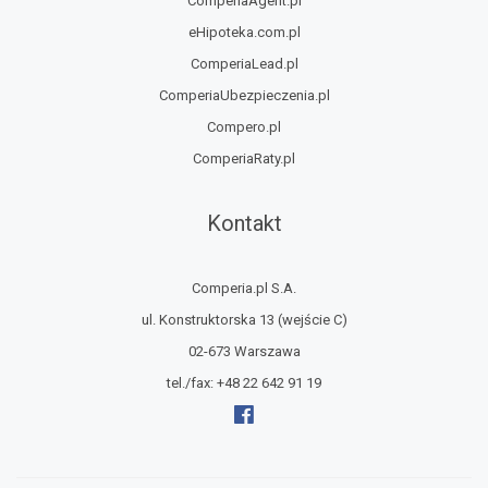
ComperiaAgent.pl
eHipoteka.com.pl
ComperiaLead.pl
ComperiaUbezpieczenia.pl
Compero.pl
ComperiaRaty.pl
Kontakt
Comperia.pl S.A.
ul. Konstruktorska 13
(wejście C)
02-673 Warszawa
tel./fax:
+48 22 642 91 19