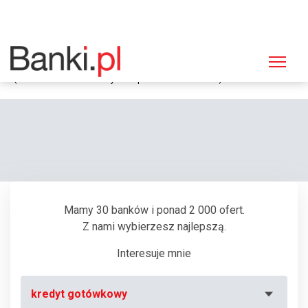
Strona główna
Bankomaty
Bankomat Bank Zachodni WBK, Szczecin, Al. Bohaterów Warszawy 42
(Centrum Handlowe "Turzyn" - Supermarket "Carrefour")
Mamy 30 banków i ponad 2 000 ofert.
Z nami wybierzesz najlepszą.
Interesuje mnie
kredyt gotówkowy