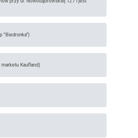
nów przy ul. Nowodąbrowskiej 127 i jest
ep "Biedronka")
y marketu Kaufland)