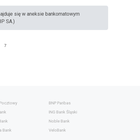
znajduje się w aneksie bankomatowym
BP SA.)
7
 Pocztowy
BNP Paribas
ank
ING Bank Śląski
Bank
Noble Bank
a Bank
VeloBank