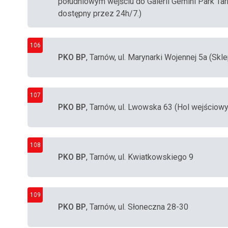
południowym wejściu do Galerii Gemini Park Tar
dostępny przez 24h/7.)
106
PKO BP
, Tarnów, ul. Marynarki Wojennej 5a (Skl
107
PKO BP
, Tarnów, ul. Lwowska 63 (Hol wejściow
108
PKO BP
, Tarnów, ul. Kwiatkowskiego 9
109
PKO BP
, Tarnów, ul. Słoneczna 28-30