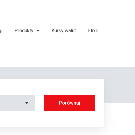
gi
Produkty
Kursy walut
Elixir
Porównaj