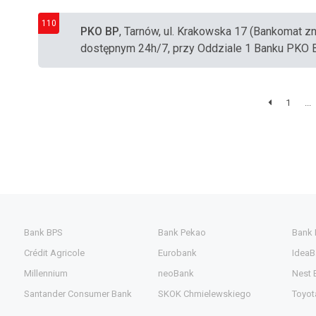
110
PKO BP
, Tarnów, ul. Krakowska 17 (Bankomat 
dostępnym 24h/7, przy Oddziale 1 Banku PKO 
1
...
Bank BPS
Bank Pekao
Bank
Crédit Agricole
Eurobank
IdeaB
Millennium
neoBank
Nest 
Santander Consumer Bank
SKOK Chmielewskiego
Toyot