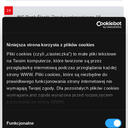
24
ING Bank Śląski
, Toruń, Łyskowskiego 18
25
Bank Polska Kasa Opieki (PEKAO SA)
, Toruń,
Niniejsza strona korzysta z plików cookies
Grudziądzka 29
Pliki cookies (czyli „ciasteczka”) to małe pliki tekstowe
na Twoim komputerze, które tworzone są przez
26
przeglądarkę internetową podczas przeglądania każdej
Bank Millennium S.A.
, Toruń, Gagarina 11
strony WWW. Pliki cookies, które są niezbędne do
(Uniwersytet im. Kopernika)
prawidłowego funkcjonowania strony internetowej nie
wymagają Twojej zgody. Dla pozostałych plików cookies
wymagana jest zgoda wyrażona przed rozpoczęciem
27
Citibank Handlowy
, Toruń, Rynek Staromiejski
korzystania ze strony WWW.
38
W każdej chwili możesz zmienić decyzję dotyczącą
Wybór
formy korzystania z plików cookies. Więcej:
Polityka
28
Funkcjonalne
zgody
Bank Polskiej Spółdzielczości
, Toruń,