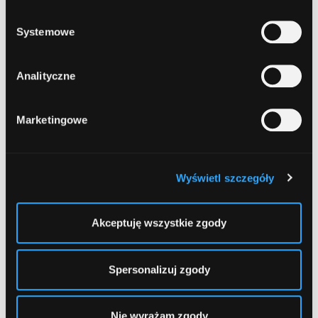
prywatności
.
Kozacka 8
Systemowe
29
Spółdzielcza Grupa Bankowa
, Toruń,
Analityczne
Lelewela 33
Marketingowe
30
CASH4U
, Toruń, Olsztyńska 8 (Centrum
Handlowe "Bielawy" - Supermarket "Carrefour")
Wyświetl szczegóły
1
2
3
...
12
Akceptuję wszystkie zgody
Spersonalizuj zgody
Nie wyrażam zgody