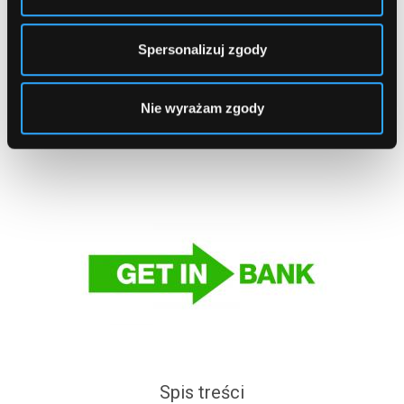
Warszawa, Gandhi (Metro - Stacja "Imielin")
Spersonalizuj zgody
1
2
...
79
Nie wyrażam zgody
Spis treści