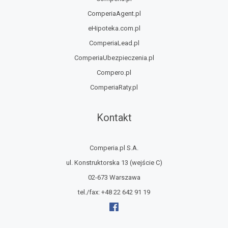
ComperiaAgent.pl
eHipoteka.com.pl
ComperiaLead.pl
ComperiaUbezpieczenia.pl
Compero.pl
ComperiaRaty.pl
Kontakt
Comperia.pl S.A.
ul. Konstruktorska 13
(wejście C)
02-673 Warszawa
tel./fax:
+48 22 642 91 19