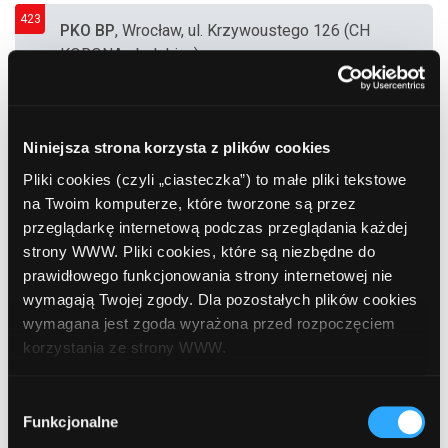
423
PKO BP
, Wrocław, ul. Krzywoustego 126 (CH
KORONA obok kina)
424
PKO BP
, Wrocław, ul. Piotra Skargi 1
Niniejsza strona korzysta z plików cookies
Pliki cookies (czyli „ciasteczka”) to małe pliki tekstowe
na Twoim komputerze, które tworzone są przez
425
przeglądarkę internetową podczas przeglądania każdej
PKO BP
, Wrocław, ul. Legnicka 56
strony WWW. Pliki cookies, które są niezbędne do
prawidłowego funkcjonowania strony internetowej nie
wymagają Twojej zgody. Dla pozostałych plików cookies
426
wymagana jest zgoda wyrażona przed rozpoczęciem
PKO BP
, Wrocław, ul. Orzechowa 42/44
korzystania ze strony WWW.
(Oddział 7 we Wrocławiu)
W każdej chwili możesz zmienić decyzję dotyczącą
Wybór
427
formy korzystania z plików cookies. Więcej:
Polityka
PKO BP
, Wrocław, ul. Strzegomska 193
Funkcjonalne
zgody
prywatności
.
(bankomat w witrynie Oddziału 16)