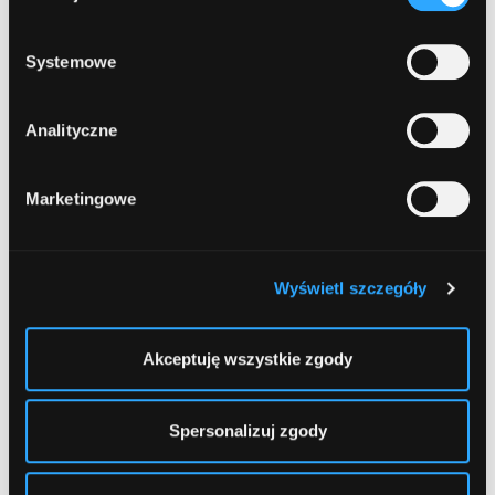
13
Polbank EFG
, Zielona Góra, Bohaterów
prywatności
.
Westerplatte 24
Systemowe
14
Bank Polska Kasa Opieki (PEKAO SA)
,
Analityczne
Zielona Góra, Podgórna 9a
Marketingowe
15
BGŻ BNP Paribas
, Zielona Góra, Pod Topolami
4
Wyświetl szczegóły
1
2
...
5
Akceptuję wszystkie zgody
Spersonalizuj zgody