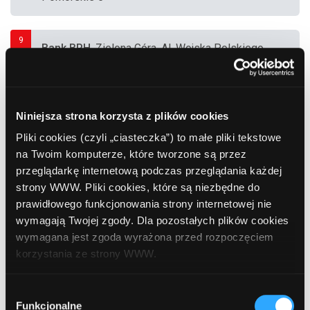
9
Bank BPH
, Zielona Góra, Al. Wojska Polskiego
114c
10
Bank Ochrony Środowiska (BOŚ)
, Zielona
Niniejsza strona korzysta z plików cookies
Góra, Bohaterów Westerplatte 9
Pliki cookies (czyli „ciasteczka”) to małe pliki tekstowe
na Twoim komputerze, które tworzone są przez
przeglądarkę internetową podczas przeglądania każdej
11
strony WWW. Pliki cookies, które są niezbędne do
Euro Bank SA
, Zielona Góra, Mariacka 1
prawidłowego funkcjonowania strony internetowej nie
wymagają Twojej zgody. Dla pozostałych plików cookies
wymagana jest zgoda wyrażona przed rozpoczęciem
12
BGŻ BNP Paribas
, Zielona Góra, Stary Rynek
korzystania ze strony WWW.
24a
W każdej chwili możesz zmienić decyzję dotyczącą
Wybór
formy korzystania z plików cookies. Więcej:
Polityka
Funkcjonalne
zgody