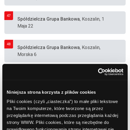
47
Spółdzielcza Grupa Bankowa
, Koszalin, 1
Maja 22
48
Spółdzielcza Grupa Bankowa
, Koszalin,
Morska 6
49
Euronet
, Koszalin, Andersa 15 (Supermarket
"Biedronka")
Niniejsza strona korzysta z plików cookies
Pliki cookies (czyli „ciasteczka”) to małe pliki tekstowe
50
Euronet
, Koszalin, Morska 53 (Supermarket
na Twoim komputerze, które tworzone są przez
"Biedronka")
przeglądarkę internetową podczas przeglądania każdej
strony WWW. Pliki cookies, które są niezbędne do
prawidłowego funkcjonowania strony internetowej nie
51