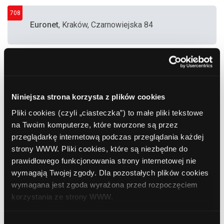
708
Euronet
, Kraków, Czarnowiejska 84
709
Euronet
, Kraków, Na Błonie 11b
Niniejsza strona korzysta z plików cookies
710
Pliki cookies (czyli „ciasteczka”) to małe pliki tekstowe
Planet Cash
, Kraków, Pawia 5
na Twoim komputerze, które tworzone są przez
przeglądarkę internetową podczas przeglądania każdej
strony WWW. Pliki cookies, które są niezbędne do
prawidłowego funkcjonowania strony internetowej nie
711
Euronet
, Kraków, Radzikowskiego 109
wymagają Twojej zgody. Dla pozostałych plików cookies
wymagana jest zgoda wyrażona przed rozpoczęciem
korzystania ze strony WWW.
712
Euronet
, Kraków, Rydla 17
W każdej chwili możesz zmienić decyzję dotyczącą
Wybór