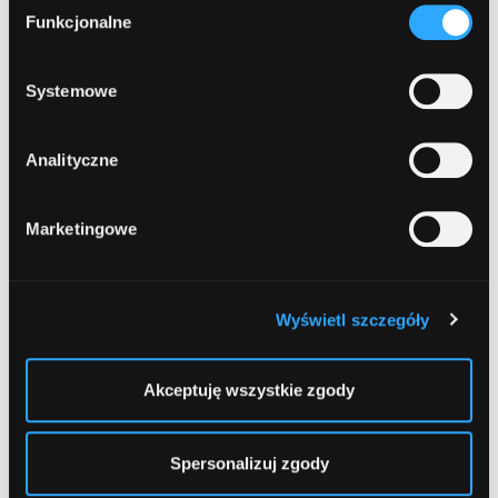
formy korzystania z plików cookies. Więcej:
Polityka
Funkcjonalne
zgody
prywatności
.
713
Systemowe
Euronet
, Kraków, Św. Gertrudy 26
Analityczne
714
Euronet
, Kraków, Wielopole 9
Marketingowe
1
...
47
48
Wyświetl szczegóły
Akceptuję wszystkie zgody
Spersonalizuj zgody