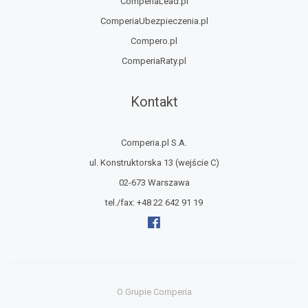
ComperiaLead.pl
ComperiaUbezpieczenia.pl
Compero.pl
ComperiaRaty.pl
Kontakt
Comperia.pl S.A.
ul. Konstruktorska 13
(wejście C)
02-673 Warszawa
tel./fax:
+48 22 642 91 19
O Grupie Comperia