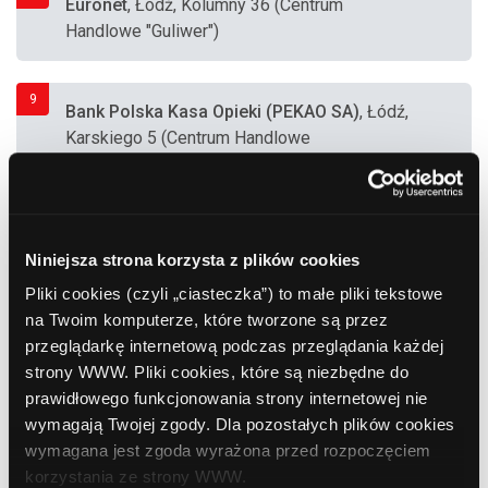
Euronet
, Łódź, Kolumny 36 (Centrum
Handlowe "Guliwer")
9
Bank Polska Kasa Opieki (PEKAO SA)
, Łódź,
Karskiego 5 (Centrum Handlowe
"Manufaktura")
10
Euronet
, Łódź, Nowy Józefów 70 (Zakłady
Niniejsza strona korzysta z plików cookies
"Gillette")
Pliki cookies (czyli „ciasteczka”) to małe pliki tekstowe
na Twoim komputerze, które tworzone są przez
11
przeglądarkę internetową podczas przeglądania każdej
ING Bank Śląski
, Łódź, Bratysławska 6a
strony WWW. Pliki cookies, które są niezbędne do
prawidłowego funkcjonowania strony internetowej nie
wymagają Twojej zgody. Dla pozostałych plików cookies
12
wymagana jest zgoda wyrażona przed rozpoczęciem
BGŻ BNP Paribas
, Łódź, Piotrkowska 57
korzystania ze strony WWW.