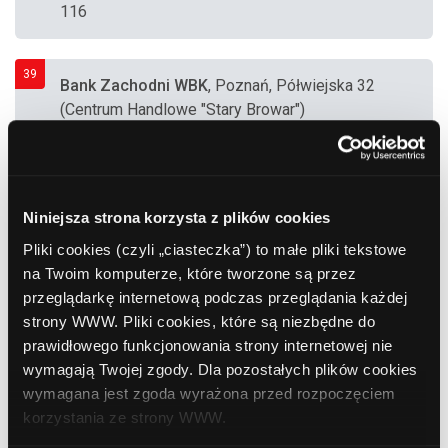
116
39
Bank Zachodni WBK
, Poznań, Półwiejska 32
(Centrum Handlowe "Stary Browar")
40
Nordea Bank Polska
, Poznań, Głogowska 55-
57
Niniejsza strona korzysta z plików cookies
Pliki cookies (czyli „ciasteczka”) to małe pliki tekstowe
41
na Twoim komputerze, które tworzone są przez
Bank Zachodni WBK
, Poznań, Plac Andersa 5
przeglądarkę internetową podczas przeglądania każdej
strony WWW. Pliki cookies, które są niezbędne do
prawidłowego funkcjonowania strony internetowej nie
wymagają Twojej zgody. Dla pozostałych plików cookies
42
BGŻ BNP Paribas
, Poznań, Promienista 85a
wymagana jest zgoda wyrażona przed rozpoczęciem
korzystania ze strony WWW.