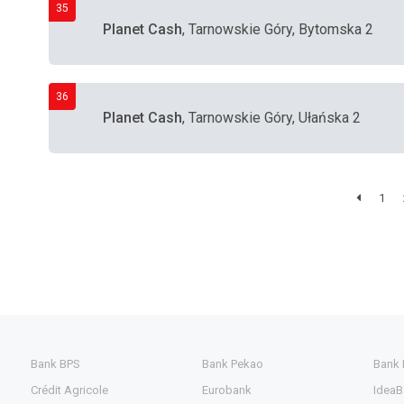
35
Planet Cash
, Tarnowskie Góry, Bytomska 2
36
Planet Cash
, Tarnowskie Góry, Ułańska 2
1
Bank BPS
Bank Pekao
Bank
Crédit Agricole
Eurobank
IdeaB