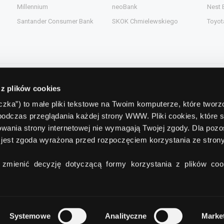
Millennium
neoBank
Nest 
Santander Consumer Bank
SKOK Chmielewskiego
Toyot
 z plików cookies
Kontakt
teczka”) to małe pliki tekstowe na Twoim komputerze, które twor
podczas przeglądania każdej strony WWW. Pliki cookies, które 
gent.pl
Comperia.pl S.A.
wania strony internetowej nie wymagają Twojej zgody. Dla pozo
ead.pl
ul. Konstruktorska 13
(wejście C)
jest zgoda wyrażona przed rozpoczęciem korzystania ze stro
pl
02-673 Warszawa
zmienić decyzję dotyczącą formy korzystania z plików cook
tel./fax:
+48 22 642 91 19
Systemowe
Analityczne
Marke