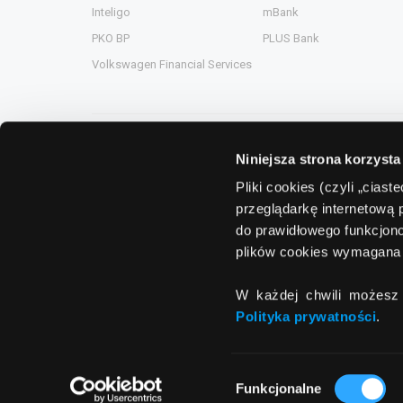
Inteligo
mBank
PKO BP
PLUS Bank
Volkswagen Financial Services
Niniejsza strona korzysta
Grupa Comperia
Pliki cookies (czyli „cias
przeglądarkę internetową 
Comperia.pl
ComperiaA
do prawidłowego funkcjono
eHipoteka.com.pl
ComperiaL
plików cookies wymagana 
ComperiaUbezpieczenia.pl
Compero.
W każdej chwili możesz 
ComperiaRaty.pl
Polityka prywatności
.
Wybór
Funkcjonalne
zgody