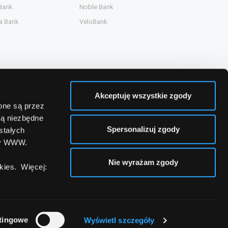
Bank
Noble Bank
a Bank
VeloBank
Akceptuję wszystkie zgody
zone są przez
są niezbędne
Spersonalizuj zgody
stałych
ny WWW.
Nie wyrażam zgody
ies. Więcej:
tingowe
Wyświetl szczegóły