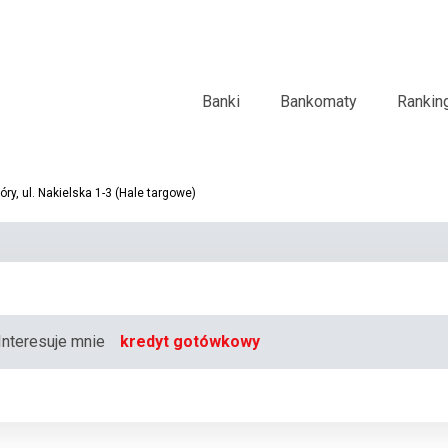
Banki
Bankomaty
Rankin
y, ul. Nakielska 1-3 (Hale targowe)
Interesuje mnie
kredyt gotówkowy