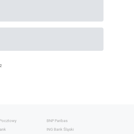
2
 Pocztowy
BNP Paribas
ank
ING Bank Śląski