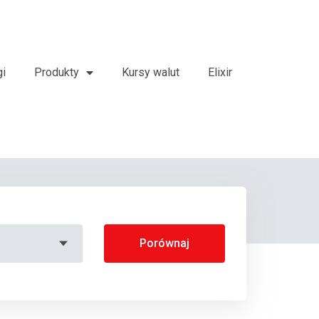
gi
Produkty
Kursy walut
Elixir
Porównaj