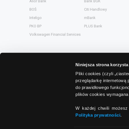
Alior Bank
Bank BGK
BOŚ
Citi Handlowy
Inteligo
mBank
PKO BP
PLUS Bank
Volkswagen Financial Services
Niniejsza strona korzysta
Grupa Comperia
Pliki cookies (czyli „cias
przeglądarkę internetową 
Comperia.pl
ComperiaA
do prawidłowego funkcjono
eHipoteka.com.pl
ComperiaL
plików cookies wymagana 
ComperiaUbezpieczenia.pl
Compero.
W każdej chwili możesz 
ComperiaRaty.pl
Polityka prywatności
.