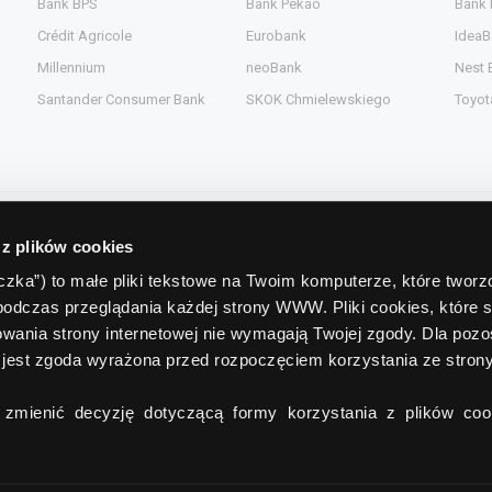
Bank BPS
Bank Pekao
Bank
Crédit Agricole
Eurobank
IdeaB
Millennium
neoBank
Nest 
Santander Consumer Bank
SKOK Chmielewskiego
Toyot
 z plików cookies
Kontakt
teczka”) to małe pliki tekstowe na Twoim komputerze, które twor
podczas przeglądania każdej strony WWW. Pliki cookies, które 
gent.pl
Comperia.pl S.A.
wania strony internetowej nie wymagają Twojej zgody. Dla pozo
ead.pl
ul. Konstruktorska 13
(wejście C)
jest zgoda wyrażona przed rozpoczęciem korzystania ze stro
pl
02-673 Warszawa
zmienić decyzję dotyczącą formy korzystania z plików cook
tel./fax:
+48 22 642 91 19