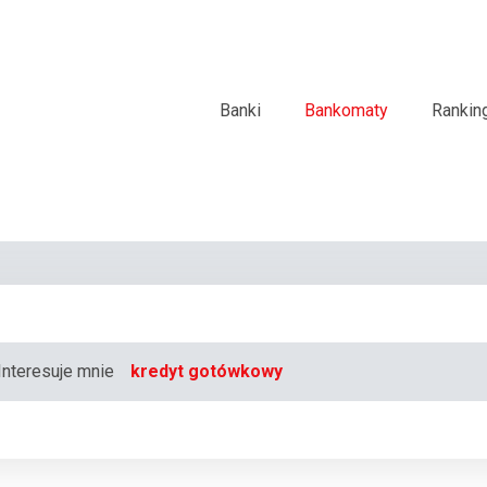
Banki
Bankomaty
Rankin
Interesuje mnie
kredyt gotówkowy