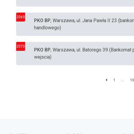
2069
PKO BP
, Warszawa, ul. Jana Pawła II 23 (bank
handlowego)
2070
PKO BP
, Warszawa, ul. Batorego 39 (Bankoma
wejscia)
1
...
13