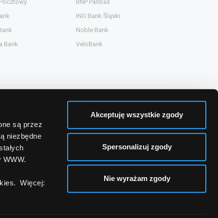
 Pocztowy
BNP Paribas
ank
ING Bank Śląski
Bank
Noble Bank
a Bank
VeloBank
Akceptuję wszystkie zgody
zone są przez
są niezbędne
Spersonalizuj zgody
stałych
ny WWW.
Nie wyrażam zgody
ies. Więcej: