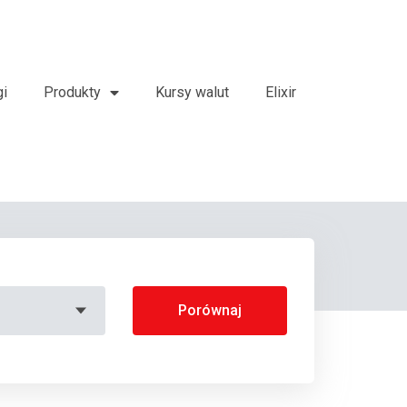
gi
Produkty
Kursy walut
Elixir
Porównaj