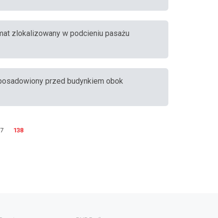
omat zlokalizowany w podcieniu pasażu
t posadowiony przed budynkiem obok
7
138