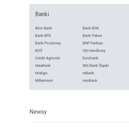
Banki
Alior Bank
Bank BGK
Bank BPS
Bank Pekao
Bank Pocztowy
BNP Paribas
BOŚ
Citi Handlowy
Crédit Agricole
Eurobank
IdeaBank
ING Bank Śląski
Inteligo
mBank
Millennium
neoBank
Nest Bank
Noble Bank
PKO BP
PLUS Bank
Santander Consumer Bank
SKOK Chmielewskiego
Newsy
Toyota Bank
VeloBank
Volkswagen Financial
Services