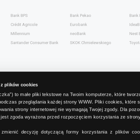
Bank BPS
Bank Pekao
Bank
Crédit Agricole
Eurobank
IdeaB
Millennium
neoBank
Nest 
Santander Consumer Bank
SKOK Chmielewskiego
Toyot
 z plików cookies
Kontakt
teczka”) to małe pliki tekstowe na Twoim komputerze, które twor
podczas przeglądania każdej strony WWW. Pliki cookies, które 
gent.pl
Comperia.pl S.A.
wania strony internetowej nie wymagają Twojej zgody. Dla pozo
ead.pl
ul. Konstruktorska 13
(wejście C)
jest zgoda wyrażona przed rozpoczęciem korzystania ze stro
pl
02-673 Warszawa
zmienić decyzję dotyczącą formy korzystania z plików cook
tel./fax:
+48 22 642 91 19