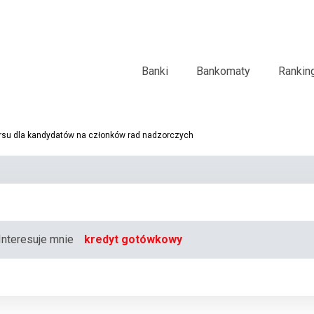
Banki
Bankomaty
Rankin
rsu dla kandydatów na członków rad nadzorczych
Interesuje mnie
kredyt gotówkowy