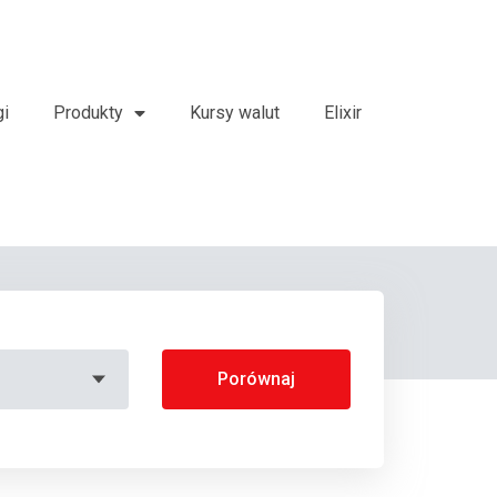
gi
Produkty
Kursy walut
Elixir
Porównaj