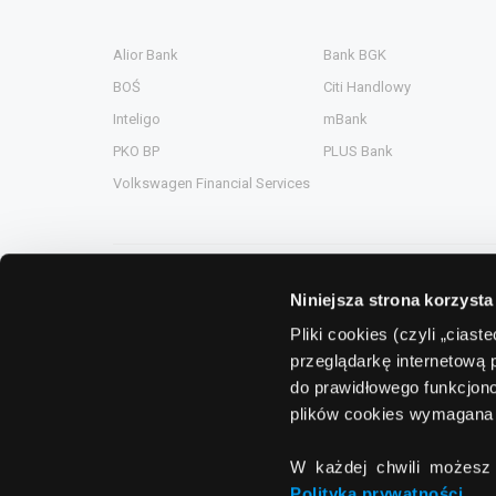
Alior Bank
Bank BGK
BOŚ
Citi Handlowy
Inteligo
mBank
PKO BP
PLUS Bank
Volkswagen Financial Services
Niniejsza strona korzysta
Grupa Comperia
Pliki cookies (czyli „cias
przeglądarkę internetową 
Comperia.pl
ComperiaA
do prawidłowego funkcjono
eHipoteka.com.pl
ComperiaL
plików cookies wymagana 
ComperiaUbezpieczenia.pl
Compero.
W każdej chwili możesz 
ComperiaRaty.pl
Polityka prywatności
.