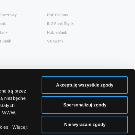
 Pocztowy
BNP Paribas
ank
ING Bank Śląski
Bank
Noble Bank
a Bank
VeloBank
Akceptuję wszystkie zgody
zone są przez
są niezbędne
Spersonalizuj zgody
stałych
ny WWW.
Nie wyrażam zgody
ies. Więcej: