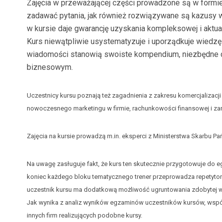
Zajęcia w przeważającej części prowadzone są w formi
zadawać pytania, jak również rozwiązywane są kazusy w
w kursie daje gwarancję uzyskania kompleksowej i aktua
Kurs niewątpliwie usystematyzuje i uporządkuje wiedz
wiadomości stanowią swoiste kompendium, niezbędne d
biznesowym.
Uczestnicy kursu poznają też zagadnienia z zakresu komercjalizacji
nowoczesnego marketingu w firmie, rachunkowości finansowej i zar
Zajęcia na kursie prowadzą m.in. eksperci z Ministerstwa Skarbu 
Na uwagę zasługuje fakt, że kurs ten skutecznie przygotowuje do
koniec każdego bloku tematycznego trener przeprowadza repetytor
uczestnik kursu ma dodatkową możliwość ugruntowania zdobytej w
Jak wynika z analiz wyników egzaminów uczestników kursów, współc
innych firm realizujących podobne kursy.