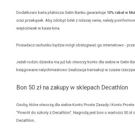
Dodatkowo karta płatnicza Getin Banku gwarantuje
10% rabat w Mult
oraz przekąsek. Aby zdobyć bilet z niższej cenie, należy poinform
wejściówek w kasie kina.
Posiadacz rachunku będzie mógł obsługiwać go internetowo - prz
Jeżeli rodzic dziecka ma już lub otworzy konto dla siebie w Getin 
księgowane natychmiastowo (realizacja transakcji w czasie rzeczyw
Bon 50 zł na zakupy w sklepach Decathlon
Osoby, które otworzą dla siebie Konto Proste Zasady i Konto Prost
"Powrót do szkoły z Decathlon". Nagrodą jest bon o wartości 50 z
Decathlon.