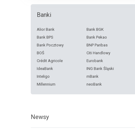
Banki
Alior Bank
Bank BGK
Bank BPS
Bank Pekao
Bank Pocztowy
BNP Paribas
BOŚ
Citi Handlowy
Crédit Agricole
Eurobank
IdeaBank
ING Bank Śląski
Inteligo
mBank
Millennium
neoBank
Nest Bank
Noble Bank
PKO BP
PLUS Bank
Santander Consumer Bank
SKOK Chmielewskiego
Newsy
Toyota Bank
VeloBank
Volkswagen Financial
Services