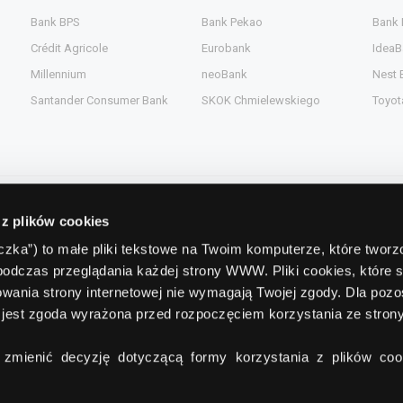
Bank BPS
Bank Pekao
Bank
Crédit Agricole
Eurobank
IdeaB
Millennium
neoBank
Nest 
Santander Consumer Bank
SKOK Chmielewskiego
Toyot
 z plików cookies
Kontakt
teczka”) to małe pliki tekstowe na Twoim komputerze, które twor
podczas przeglądania każdej strony WWW. Pliki cookies, które 
gent.pl
Comperia.pl S.A.
wania strony internetowej nie wymagają Twojej zgody. Dla pozo
ead.pl
ul. Konstruktorska 13
(wejście C)
jest zgoda wyrażona przed rozpoczęciem korzystania ze stro
pl
02-673 Warszawa
zmienić decyzję dotyczącą formy korzystania z plików cook
tel./fax:
+48 22 642 91 19