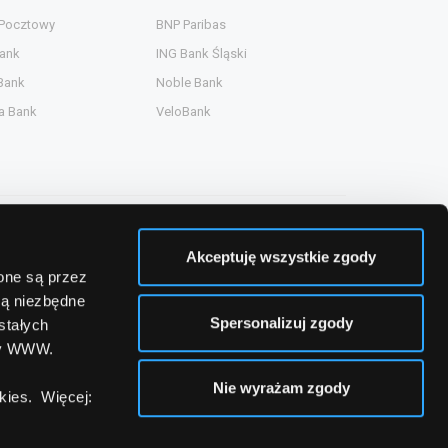
 Pocztowy
BNP Paribas
ank
ING Bank Śląski
Bank
Noble Bank
a Bank
VeloBank
Akceptuję wszystkie zgody
zone są przez
są niezbędne
Spersonalizuj zgody
stałych
ny WWW.
Nie wyrażam zgody
ies. Więcej: