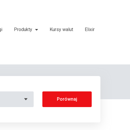
gi
Produkty
Kursy walut
Elixir
Porównaj