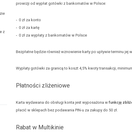
prowizji od wypłat gotówki z bankomatów w Polsce:
zie
0 zł za konto
0 zł za kartę
e z
0 zł za wypłaty z bankomatów w Polsce
Bezpłatne będzie również wznowienie karty po upływie terminu jej 
Wypłaty gotówki za granicą to koszt 4,5% kwoty transakcji, minimum
Płatności zliżeniowe
Karta wydawana do obsługi konta jest wyposażona w
funkcję zbli
płacić w sklepach bez podawania PIN-u za zakupy do 50 zł.
Rabat w Multikinie