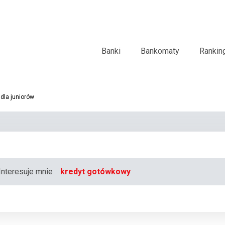
Banki
Bankomaty
Rankin
dla juniorów
Interesuje mnie
kredyt gotówkowy