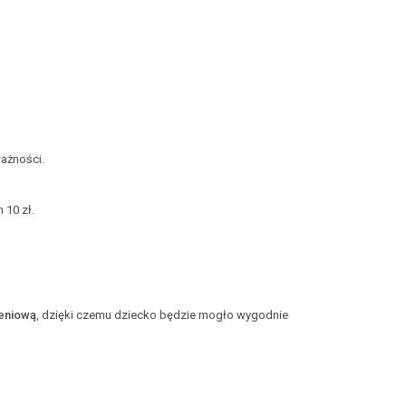
ważności.
 10 zł.
żeniową
, dzięki czemu dziecko będzie mogło wygodnie