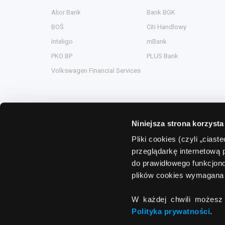
Alior Bank
Bank BGK
BOŚ
Citi Handlowy
Inteligo
mBank
PKO BP
PLUS Bank
Volkswagen Financial Services
Niniejsza strona korzysta
Grupa Comperia
Pliki cookies (czyli „cias
przeglądarkę internetową 
Comperia.pl
ComperiaA
do prawidłowego funkcjono
eHipoteka.com.pl
ComperiaL
plików cookies wymagana 
ComperiaUbezpieczenia.pl
Compero.
W każdej chwili możesz 
ComperiaRaty.pl
Polityka prywatności
.