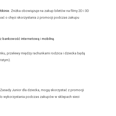
ikinie
. Zniżka obowiązuje na zakup biletów na filmy 2D i 3D
ować o chęci skorzystania z promocji podczas zakupu
ez
bankowość internetową
i
mobilną
.
Banku, przelewy między rachunkami rodzica i dziecka będą
istym).
e Zasady Junior dla dziecka, mogą skorzystać z promocji
ł do wykorzystania podczas zakupów w sklepach sieci