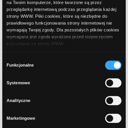
na Twoim komputerze, które tworzone są przez
Konta osobiste
przeglądarkę internetową podczas przeglądania każdej
Kredyty gotówkowe
strony WWW. Pliki cookies, które są niezbędne do
Kredyty dla firm
prawidłowego funkcjonowania strony internetowej nie
wymagają Twojej zgody. Dla pozostałych plików cookies
wymagana jest zgoda wyrażona przed rozpoczęciem
Sesje elixir
korzystania ze strony WWW.
W każdej chwili możesz zmienić decyzję dotyczącą
Wybór
formy korzystania z plików cookies. Więcej:
Polityka
Wychodzące:
08:10
11:30
14:30
Funkcjonalne
zgody
prywatności
.
Przychodzące:
10:15
14:15
16:30
Systemowe
Ostatnio szukałeś produktów
Analityczne
Marketingowe
Jeszcze niczego nie szukałeś