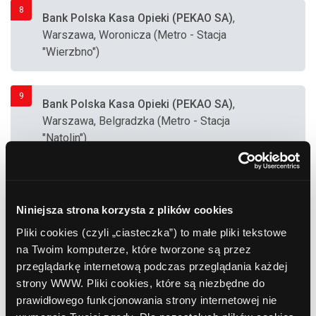
8
Bank Polska Kasa Opieki (PEKAO SA)
,
Warszawa, Woronicza (Metro - Stacja
"Wierzbno")
9
Bank Polska Kasa Opieki (PEKAO SA)
,
Warszawa, Belgradzka (Metro - Stacja
"Natolin")
10
Bank Polska Kasa Opieki (PEKAO SA)
,
Warszawa, Wąwozowa (Metro - Stacja
Niniejsza strona korzysta z plików cookies
"Kabaty")
Pliki cookies (czyli „ciasteczka”) to małe pliki tekstowe
na Twoim komputerze, które tworzone są przez
przeglądarkę internetową podczas przeglądania każdej
11
Bank Polska Kasa Opieki (PEKAO SA)
,
strony WWW. Pliki cookies, które są niezbędne do
Warszawa, Świętokrzyska (Metro - Stacja
prawidłowego funkcjonowania strony internetowej nie
"Świętokrzyska")