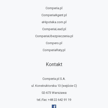
Comperia.pl
ComperiaAgent.pl
eHipoteka.com.pl
ComperiaLead.pl
ComperiaUbezpieczenia.pl
Compero.pl
ComperiaRaty.pl
Kontakt
Comperia.pl S.A.
ul. Konstruktorska 13
(wejście C)
02-673 Warszawa
tel./fax:
+48 22 642 91 19