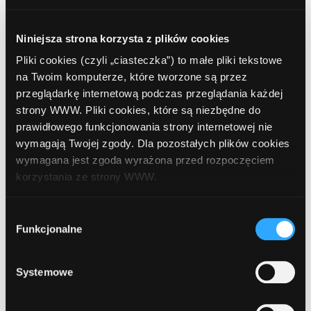
PKO BP
, Białystok, ul. Broniewskiego 4 (przy
Spółdzielni Mieszkaniowej)
Niniejsza strona korzysta z plików cookies
Pliki cookies (czyli „ciasteczka”) to małe pliki tekstowe
333
PKO BP
, Białystok, ul. Komisji Edukacji
na Twoim komputerze, które tworzone są przez
Narodowej 48 (O6 Białystok, ul. KEN 48)
przeglądarkę internetową podczas przeglądania każdej
strony WWW. Pliki cookies, które są niezbędne do
prawidłowego funkcjonowania strony internetowej nie
334
PKO BP
, Białystok, ul. Kaczorowskiego 14 (O9
wymagają Twojej zgody. Dla pozostałych plików cookies
Białystok ul. Kaczorowskiego 14)
wymagana jest zgoda wyrażona przed rozpoczęciem
korzystania ze strony WWW.
335
PKO BP
, Białystok, Al. 1000-lecia Państwa
W każdej chwili możesz zmienić decyzję dotyczącą
Wybór
Polskiego 10 (Budynek O1 Bytów
formy korzystania z plików cookies. Więcej:
Polityka
Funkcjonalne
zgody
posadowiony w centrum miasta. Recykler
prywatności
.
relokowany do Białegostoku 13 Oddział)
Systemowe