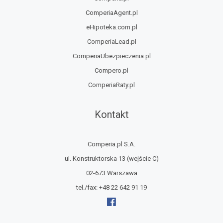
ComperiaAgent.pl
eHipoteka.com.pl
ComperiaLead.pl
ComperiaUbezpieczenia.pl
Compero.pl
ComperiaRaty.pl
Kontakt
Comperia.pl S.A.
ul. Konstruktorska 13
(wejście C)
02-673 Warszawa
tel./fax:
+48 22 642 91 19