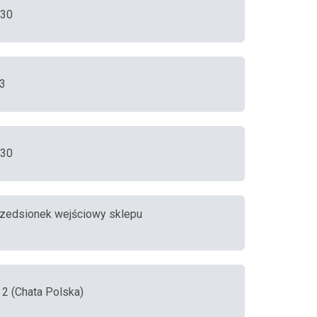
130
23
130
(przedsionek wejściowy sklepu
 2 (Chata Polska)