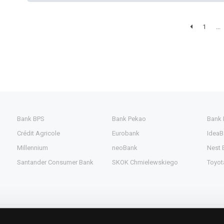
1
...
Bank BPS
Bank Pekao
Bank
Crédit Agricole
Eurobank
IdeaB
Millennium
neoBank
Nest 
Santander Consumer Bank
SKOK Chmielewskiego
Toyot