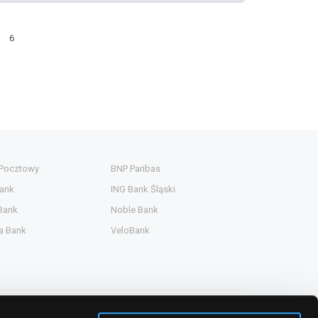
6
 Pocztowy
BNP Paribas
ank
ING Bank Śląski
Bank
Noble Bank
a Bank
VeloBank