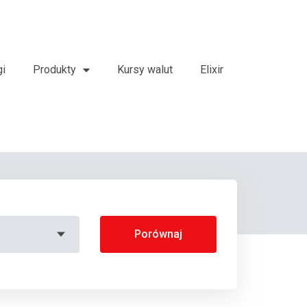
gi
Produkty
Kursy walut
Elixir
Porównaj