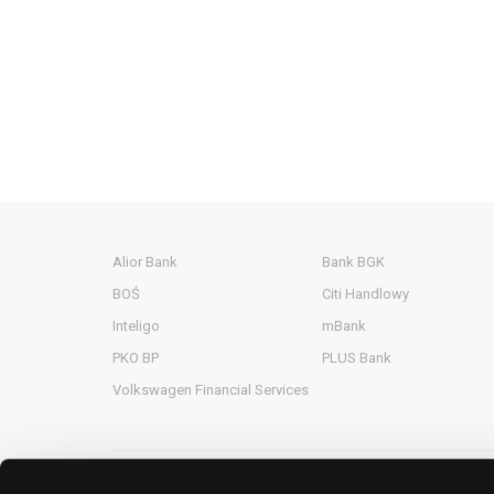
Alior Bank
Bank BGK
BOŚ
Citi Handlowy
Inteligo
mBank
PKO BP
PLUS Bank
Volkswagen Financial Services