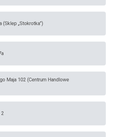
a (Sklep „Stokrotka”)
7a
 3-go Maja 102 (Centrum Handlowe
 2