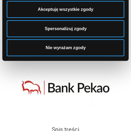
Stacja "Natolin")
Akceptuję wszystkie zgody
1
2
...
122
Spersonalizuj zgody
Nie wyrażam zgody
Spis treści