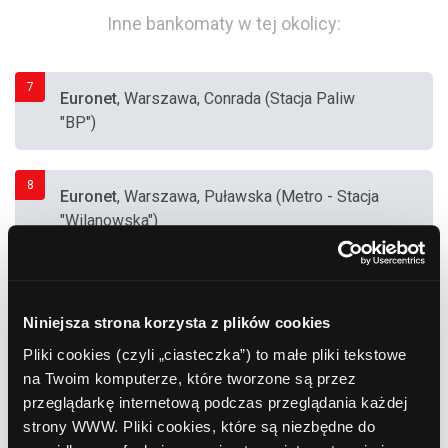
Inne bankomaty w tej okolicy:
7
Euronet
, Warszawa, Conrada (Stacja Paliw
"BP")
8
Euronet
, Warszawa, Puławska (Metro - Stacja
"Wilanowska")
9
Euronet
, Warszawa, Świętokrzyska (Metro -
Stacja "Świętokrzyska")
Niniejsza strona korzysta z plików cookies
Pliki cookies (czyli „ciasteczka”) to małe pliki tekstowe
na Twoim komputerze, które tworzone są przez
10
Euronet
, Warszawa, Puławska (Metro - Stacja
przeglądarkę internetową podczas przeglądania każdej
"Wilanowska")
strony WWW. Pliki cookies, które są niezbędne do