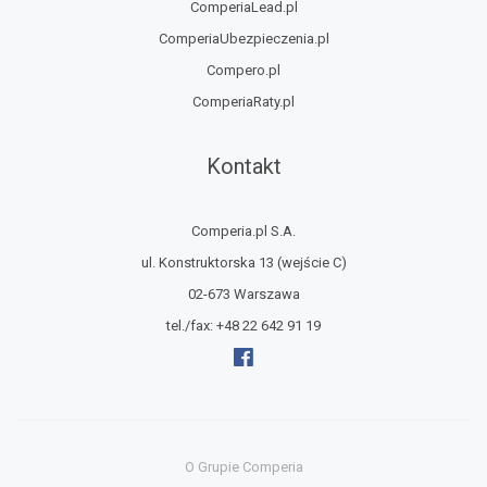
ComperiaLead.pl
ComperiaUbezpieczenia.pl
Compero.pl
ComperiaRaty.pl
Kontakt
Comperia.pl S.A.
ul. Konstruktorska 13
(wejście C)
02-673 Warszawa
tel./fax:
+48 22 642 91 19
O Grupie Comperia