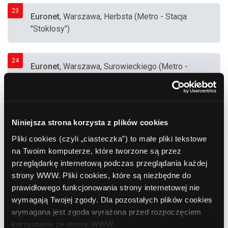
23
Euronet
, Warszawa, Herbsta (Metro - Stacja
"Stokłosy")
24
Euronet
, Warszawa, Surowieckiego (Metro -
Stacja "Ursynów")
25
Euronet
, Warszawa, Wałbrzyska (Metro -
Niniejsza strona korzysta z plików cookies
Stacja "Służew")
Pliki cookies (czyli „ciasteczka”) to małe pliki tekstowe
na Twoim komputerze, które tworzone są przez
26
przeglądarkę internetową podczas przeglądania każdej
Euronet
, Warszawa, Woronicza (Metro - Stacja
strony WWW. Pliki cookies, które są niezbędne do
"Wierzbno")
prawidłowego funkcjonowania strony internetowej nie
wymagają Twojej zgody. Dla pozostałych plików cookies
27
wymagana jest zgoda wyrażona przed rozpoczęciem
Euronet
, Warszawa, Racławicka (Metro -
korzystania ze strony WWW.