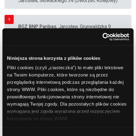
Jarosław, Słowackiego 34 (Dworzec Kolejowy)
9
BGŻ BNP Paribas
, Jarosław, Grunwaldzka 9
10
Bank Zachodni WBK
, Jarosław, Słowackiego 1
Niniejsza strona korzysta z plików cookies
Pliki cookies (czyli „ciasteczka”) to małe pliki tekstowe
na Twoim komputerze, które tworzone są przez
11
Bank Polska Kasa Opieki (PEKAO SA)
,
przeglądarkę internetową podczas przeglądania każdej
Jarosław, 3 Maja 23a
strony WWW. Pliki cookies, które są niezbędne do
prawidłowego funkcjonowania strony internetowej nie
wymagają Twojej zgody. Dla pozostałych plików cookies
12
wymagana jest zgoda wyrażona przed rozpoczęciem
BGŻ BNP Paribas
, Jarosław, Słowackiego 4
korzystania ze strony WWW.
W każdej chwili możesz zmienić decyzję dotyczącą
Wybór