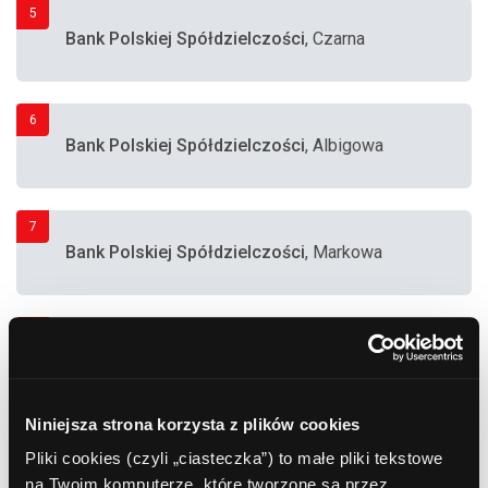
5
Bank Polskiej Spółdzielczości
, Czarna
6
Bank Polskiej Spółdzielczości
, Albigowa
7
Bank Polskiej Spółdzielczości
, Markowa
8
Bank Polskiej Spółdzielczości
, Czarna
Niniejsza strona korzysta z plików cookies
9
Pliki cookies (czyli „ciasteczka”) to małe pliki tekstowe
Bank Polskiej Spółdzielczości
, Albigowa
na Twoim komputerze, które tworzone są przez