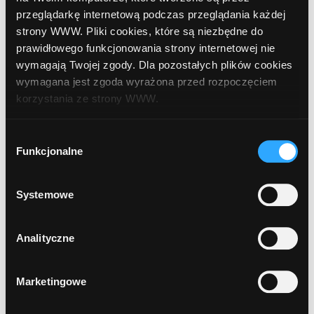
przeglądarkę internetową podczas przeglądania każdej
strony WWW. Pliki cookies, które są niezbędne do
10
prawidłowego funkcjonowania strony internetowej nie
Bank Polskiej Spółdzielczości
, Markowa
wymagają Twojej zgody. Dla pozostałych plików cookies
wymagana jest zgoda wyrażona przed rozpoczęciem
korzystania ze strony WWW.
11
Bank Polskiej Spółdzielczości
, Kosina, (Bank
Spółdzielczy)
W każdej chwili możesz zmienić decyzję dotyczącą
Wybór
formy korzystania z plików cookies. Więcej:
Polityka
Funkcjonalne
zgody
prywatności
.
1
2
...
13
Systemowe
Analityczne
Marketingowe