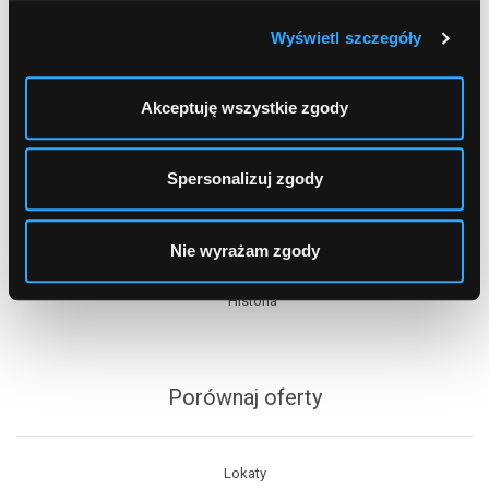
Wyświetl szczegóły
Akceptuję wszystkie zgody
Spis treści
Spersonalizuj zgody
Oddziały
Bankomaty Kraczkowa
Nie wyrażam zgody
Zarząd
Historia
Porównaj oferty
Lokaty