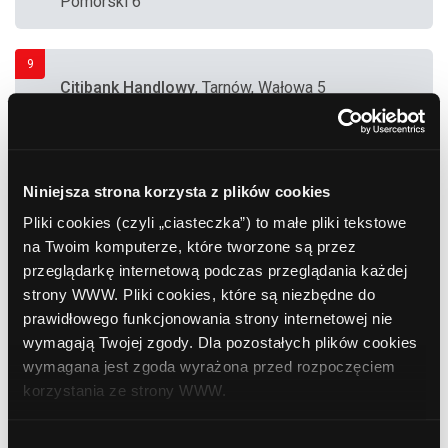
Pomorski 6
9
Citibank Handlowy
, Tarnów, Wałowa 5
10
Bank Zachodni WBK
, Tarnów, Mościckiego 25
Niniejsza strona korzysta z plików cookies
Pliki cookies (czyli „ciasteczka”) to małe pliki tekstowe
na Twoim komputerze, które tworzone są przez
11
przeglądarkę internetową podczas przeglądania każdej
Polbank EFG
, Tarnów, Wałowa 21
strony WWW. Pliki cookies, które są niezbędne do
prawidłowego funkcjonowania strony internetowej nie
wymagają Twojej zgody. Dla pozostałych plików cookies
12
wymagana jest zgoda wyrażona przed rozpoczęciem
ING Bank Śląski
, Tarnów, Słowackiego 33-37
korzystania ze strony WWW.
W każdej chwili możesz zmienić decyzję dotyczącą
Wybór