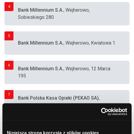
4
Bank Millennium S.A.
, Wejherowo,
Sobieskiego 280
5
Bank Millennium S.A.
, Wejherowo, Kwiatowa 1
6
Bank Millennium S.A.
, Wejherowo, 12 Marca
195
7
Bank Polska Kasa Opieki (PEKAO SA)
,
Wejherowo, Sobieskiego 241
8
Bank Millennium S.A.
, Wejherowo, Kaszubska
Niniejsza strona korzysta z plików cookies