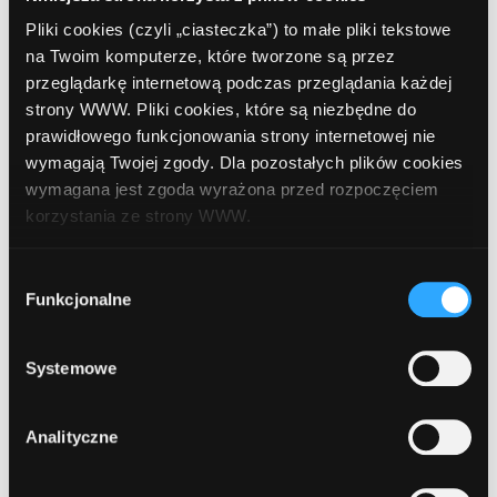
4d (Sklep)
Pliki cookies (czyli „ciasteczka”) to małe pliki tekstowe
na Twoim komputerze, które tworzone są przez
9
Bank Zachodni WBK
, Wejherowo, Weteranów
przeglądarkę internetową podczas przeglądania każdej
10
strony WWW. Pliki cookies, które są niezbędne do
prawidłowego funkcjonowania strony internetowej nie
wymagają Twojej zgody. Dla pozostałych plików cookies
10
wymagana jest zgoda wyrażona przed rozpoczęciem
Bank BPH
, Wejherowo, Gdańska 146b
korzystania ze strony WWW.
W każdej chwili możesz zmienić decyzję dotyczącą
Wybór
11
formy korzystania z plików cookies. Więcej:
Polityka
Funkcjonalne
zgody
ING Bank Śląski
, Wejherowo, Rzeźnicka 8
prywatności
.
Systemowe
1
2
Analityczne