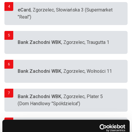
4
eCard
, Zgorzelec, Słowiańska 3 (Supermarket
"Real")
5
Bank Zachodni WBK
, Zgorzelec, Traugutta 1
6
Bank Zachodni WBK
, Zgorzelec, Wolności 11
7
Bank Zachodni WBK
, Zgorzelec, Plater 5
(Dom Handlowy "Spółdzielca")
8
CASH4U
, Zgorzelec, Jeleniogórska 42