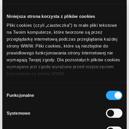
(Supermarket "Carrefour")
Niniejsza strona korzysta z plików cookies
9
Bank Polska Kasa Opieki (PEKAO SA)
,
Pliki cookies (czyli „ciasteczka”) to małe pliki tekstowe
Zgorzelec, Poniatowskiego 23a (Polski
na Twoim komputerze, które tworzone są przez
Związek Motorowy)
przeglądarkę internetową podczas przeglądania każdej
strony WWW. Pliki cookies, które są niezbędne do
prawidłowego funkcjonowania strony internetowej nie
10
wymagają Twojej zgody. Dla pozostałych plików cookies
PLUS BANK S.A.
, Zgorzelec, Kościuszki 2
wymagana jest zgoda wyrażona przed rozpoczęciem
korzystania ze strony WWW.
11
Bank Polska Kasa Opieki (PEKAO SA)
,
W każdej chwili możesz zmienić decyzję dotyczącą
Wybór
Zgorzelec, Staszica 14
formy korzystania z plików cookies. Więcej:
Polityka
Funkcjonalne
zgody
prywatności
.
12
Systemowe
ING Bank Śląski
, Zgorzelec, Warszawska 10