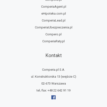
ComperiaAgent.pl
eHipoteka.com.pl
ComperiaLead.pl
ComperiaUbezpieczenia.pl
Compero.pl
ComperiaRaty.pl
Kontakt
Comperia.pl S.A.
ul. Konstruktorska 13
(wejście C)
02-673 Warszawa
tel./fax:
+48 22 642 91 19