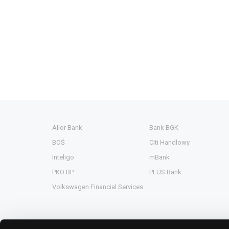
Alior Bank
Bank BGK
BOŚ
Citi Handlowy
Inteligo
mBank
PKO BP
PLUS Bank
Volkswagen Financial Services