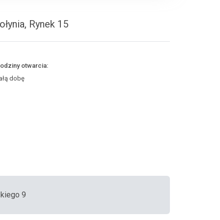
ołynia, Rynek 15
odziny otwarcia:
ałą dobę
skiego 9