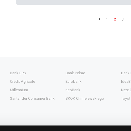
1
2
3
.
Bank BPS
Bank Pekao
Bank
Crédit Agricole
Eurobank
IdeaB
Millennium
neoBank
Nest 
Santander Consumer Bank
SKOK Chmielewskiego
Toyot