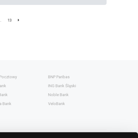
..
13
 Pocztowy
BNP Paribas
ank
ING Bank Śląski
Bank
Noble Bank
a Bank
VeloBank