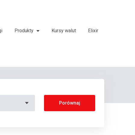
gi
Produkty
Kursy walut
Elixir
Porównaj