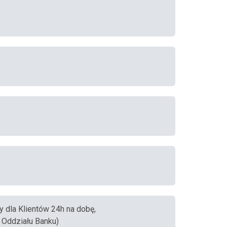
ny dla Klientów 24h na dobę,
 Oddziału Banku)