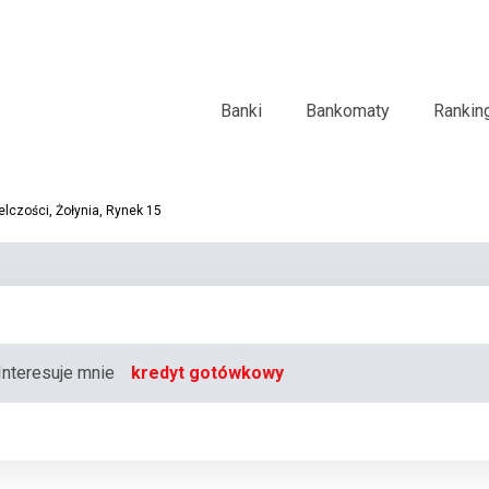
Banki
Bankomaty
Rankin
lczości, Żołynia, Rynek 15
Interesuje mnie
kredyt gotówkowy