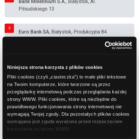
Bank Millennium S.A.
, Białystok, Al.
Piłsudskiego 13
9
Euro Bank SA
, Białystok, Produkcyjna 84
(Supermarket "Auchan")
10
Euronet
, Białystok, Dubois 5a (Spółdzielnia
Niniejsza strona korzysta z plików cookies
Mieszkaniowa)
Pliki cookies (czyli „ciasteczka”) to małe pliki tekstowe
na Twoim komputerze, które tworzone są przez
11
przeglądarkę internetową podczas przeglądania każdej
Euronet
, Białystok, Produkcyjna 86
strony WWW. Pliki cookies, które są niezbędne do
(Supermarket "Leroy Merlin")
prawidłowego funkcjonowania strony internetowej nie
wymagają Twojej zgody. Dla pozostałych plików cookies
12
wymagana jest zgoda wyrażona przed rozpoczęciem
Euronet
, Białystok, Legionowa 28 (MultiBank)
korzystania ze strony WWW.