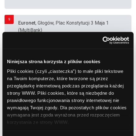
9
Euronet
, Głogów, Plac Konstytucji 3 Maja 1
(MultiBank)
10
BGŻ BNP Paribas
, Głogów, Rycerska 25-27
Niniejsza strona korzysta z plików cookies
Pliki cookies (czyli „ciasteczka”) to małe pliki tekstowe
na Twoim komputerze, które tworzone są przez
11
Bank Polska Kasa Opieki (PEKAO SA)
,
przeglądarkę internetową podczas przeglądania każdej
Głogów, Grodzka 24
strony WWW. Pliki cookies, które są niezbędne do
prawidłowego funkcjonowania strony internetowej nie
wymagają Twojej zgody. Dla pozostałych plików cookies
12
wymagana jest zgoda wyrażona przed rozpoczęciem
Citibank Handlowy
, Głogów, Al. Wolności 16
korzystania ze strony WWW.