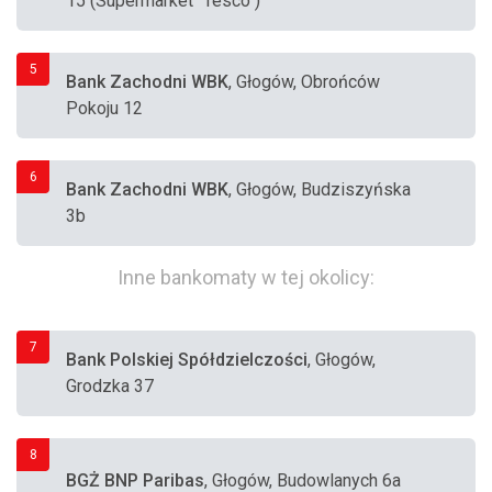
15 (Supermarket "Tesco")
5
Bank Zachodni WBK
, Głogów, Obrońców
Pokoju 12
6
Bank Zachodni WBK
, Głogów, Budziszyńska
3b
Inne bankomaty w tej okolicy:
7
Bank Polskiej Spółdzielczości
, Głogów,
Grodzka 37
8
BGŻ BNP Paribas
, Głogów, Budowlanych 6a