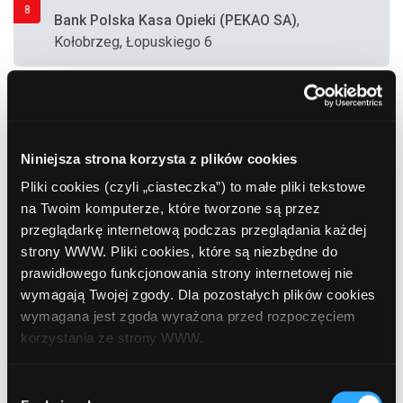
8
Bank Polska Kasa Opieki (PEKAO SA)
,
Kołobrzeg, Łopuskiego 6
9
Bank Polska Kasa Opieki (PEKAO SA)
,
Kołobrzeg, Sikorskiego 8 (Sanatorium)
Niniejsza strona korzysta z plików cookies
Pliki cookies (czyli „ciasteczka”) to małe pliki tekstowe
10
Bank BPH
, Kołobrzeg, Chodkiewicza 16d
na Twoim komputerze, które tworzone są przez
przeglądarkę internetową podczas przeglądania każdej
strony WWW. Pliki cookies, które są niezbędne do
prawidłowego funkcjonowania strony internetowej nie
11
Euronet
, Kołobrzeg, Dworcowa 10 (Hotel "New
wymagają Twojej zgody. Dla pozostałych plików cookies
Skanpol")
wymagana jest zgoda wyrażona przed rozpoczęciem
korzystania ze strony WWW.
12
Euronet
, Kołobrzeg, Koszalińska 36
W każdej chwili możesz zmienić decyzję dotyczącą
Wybór
(Supermarket "E.Leclerc")
formy korzystania z plików cookies. Więcej:
Polityka