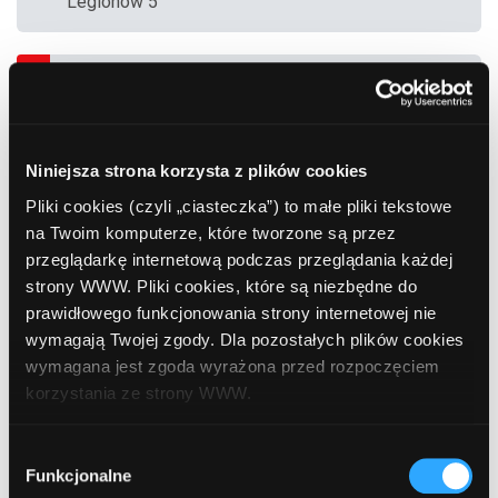
Legionów 5
9
Bank Polska Kasa Opieki (PEKAO SA)
, Łomża,
Al. Legionów 5
Niniejsza strona korzysta z plików cookies
10
Bank Polska Kasa Opieki (PEKAO SA)
, Łomża,
Pliki cookies (czyli „ciasteczka”) to małe pliki tekstowe
Małachowskiego 1
na Twoim komputerze, które tworzone są przez
przeglądarkę internetową podczas przeglądania każdej
strony WWW. Pliki cookies, które są niezbędne do
11
Euronet
, Łomża, Al. Piłsudskiego 11
prawidłowego funkcjonowania strony internetowej nie
(Wojewódzki Szpital Zespolony)
wymagają Twojej zgody. Dla pozostałych plików cookies
wymagana jest zgoda wyrażona przed rozpoczęciem
korzystania ze strony WWW.
12
Bank Polska Kasa Opieki (PEKAO SA)
, Łomża,
Księcia Janusza I 1 (Telekomunikacja Polska)
W każdej chwili możesz zmienić decyzję dotyczącą
Wybór
formy korzystania z plików cookies. Więcej:
Polityka
Funkcjonalne
zgody