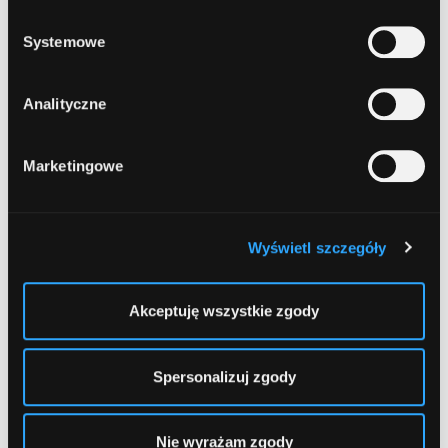
prywatności
.
13
BGŻ BNP Paribas
, Łomża, Dworna 12
Systemowe
Analityczne
14
Euronet
, Łomża, Al. Piłsudskiego 115a (Stacja
Paliw)
Marketingowe
1
2
3
Wyświetl szczegóły
Akceptuję wszystkie zgody
Spersonalizuj zgody
Nie wyrażam zgody