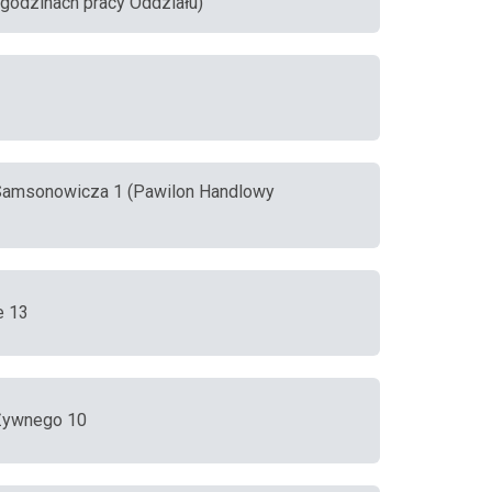
 godzinach pracy Oddziału)
, Samsonowicza 1 (Pawilon Handlowy
e 13
, Żywnego 10