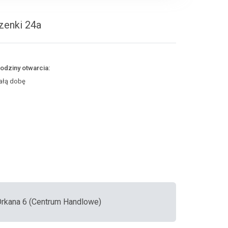
zenki 24a
odziny otwarcia:
ałą dobę
 Orkana 6 (Centrum Handlowe)