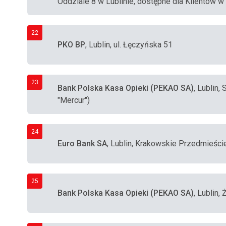
Oddziale 8 w Lublinie, dostępne dla Klientów w
22
PKO BP
, Lublin, ul. Łęczyńska 51
23
Bank Polska Kasa Opieki (PEKAO SA)
, Lublin
"Mercur")
24
Euro Bank SA
, Lublin, Krakowskie Przedmieści
25
Bank Polska Kasa Opieki (PEKAO SA)
, Lublin