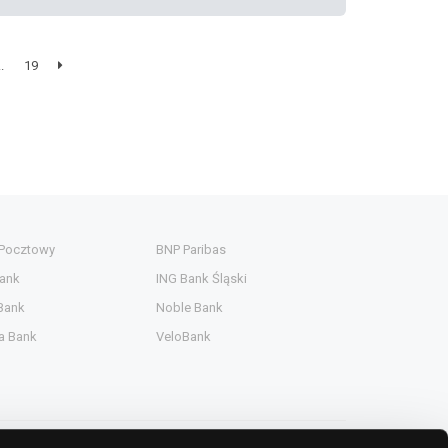
..
19
 Pocztowy
BNP Paribas
ank
ING Bank Śląski
Bank
Noble Bank
a Bank
VeloBank