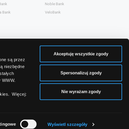
Bank
Noble Bank
a Bank
VeloBank
Akceptuję wszystkie zgody
zone są przez
są niezbędne
Spersonalizuj zgody
stałych
ny WWW.
Nie wyrażam zgody
ies. Więcej:
tingowe
Wyświetl szczegóły