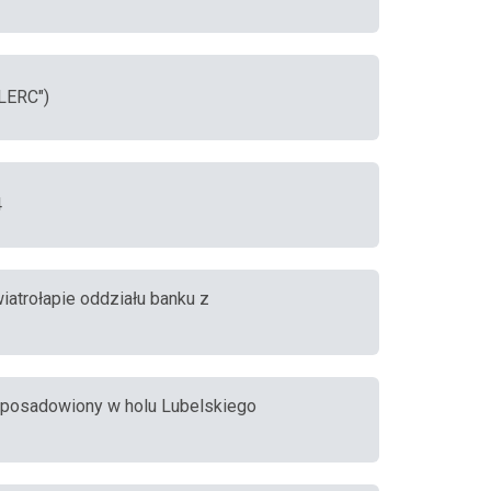
CLERC")
4
wiatrołapie oddziału banku z
mat posadowiony w holu Lubelskiego