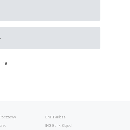
4
18
 Pocztowy
BNP Paribas
ank
ING Bank Śląski