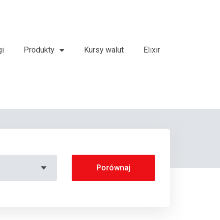
gi
Produkty
Kursy walut
Elixir
Porównaj