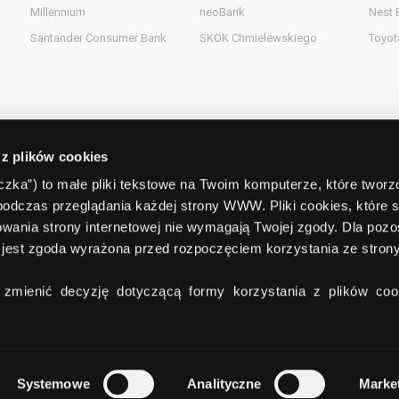
Millennium
neoBank
Nest 
Santander Consumer Bank
SKOK Chmielewskiego
Toyot
 z plików cookies
Kontakt
teczka”) to małe pliki tekstowe na Twoim komputerze, które twor
podczas przeglądania każdej strony WWW. Pliki cookies, które 
gent.pl
Comperia.pl S.A.
wania strony internetowej nie wymagają Twojej zgody. Dla pozo
ead.pl
ul. Konstruktorska 13
(wejście C)
jest zgoda wyrażona przed rozpoczęciem korzystania ze stro
pl
02-673 Warszawa
zmienić decyzję dotyczącą formy korzystania z plików cook
tel./fax:
+48 22 642 91 19
Systemowe
Analityczne
Marke