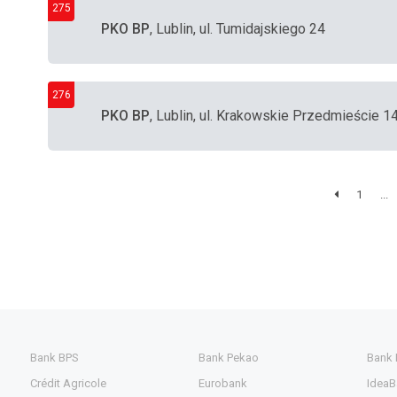
275
PKO BP
, Lublin, ul. Tumidajskiego 24
276
PKO BP
, Lublin, ul. Krakowskie Przedmieście 1
1
...
Bank BPS
Bank Pekao
Bank
Crédit Agricole
Eurobank
IdeaB