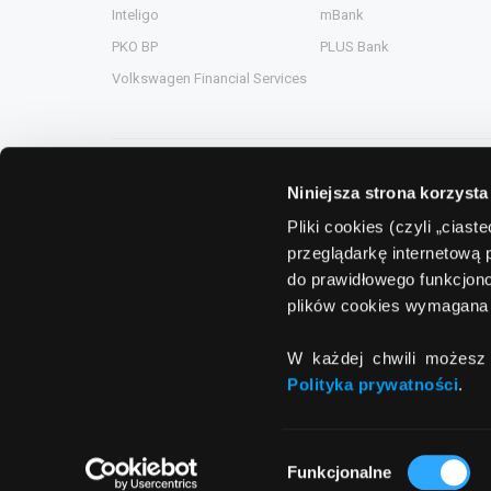
Inteligo
mBank
PKO BP
PLUS Bank
Volkswagen Financial Services
Niniejsza strona korzysta
Grupa Comperia
Pliki cookies (czyli „cias
przeglądarkę internetową 
Comperia.pl
ComperiaA
do prawidłowego funkcjono
eHipoteka.com.pl
ComperiaL
plików cookies wymagana 
ComperiaUbezpieczenia.pl
Compero.
W każdej chwili możesz 
ComperiaRaty.pl
Polityka prywatności
.
Wybór
Funkcjonalne
zgody