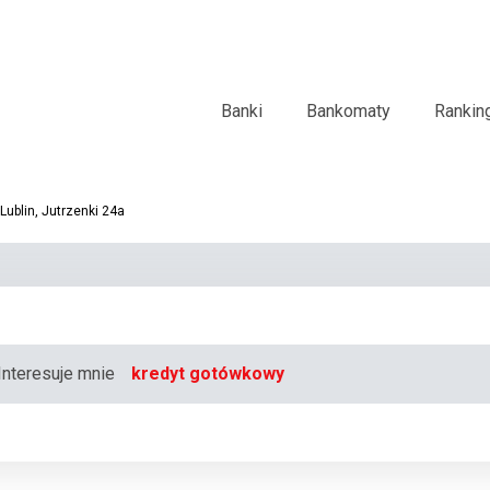
Banki
Bankomaty
Rankin
ublin, Jutrzenki 24a
Interesuje mnie
kredyt gotówkowy