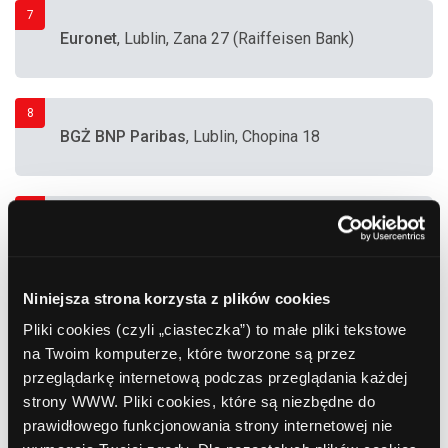
7
Euronet
, Lublin, Zana 27 (Raiffeisen Bank)
8
BGŻ BNP Paribas
, Lublin, Chopina 18
9
Bank Polska Kasa Opieki (PEKAO SA)
, Lublin,
Abramowicka 2 (Szpital Neuropsychiatryczny)
Niniejsza strona korzysta z plików cookies
10
Bank Polska Kasa Opieki (PEKAO SA)
, Lublin,
Pliki cookies (czyli „ciasteczka”) to małe pliki tekstowe
Lubomelska 1-3
na Twoim komputerze, które tworzone są przez
przeglądarkę internetową podczas przeglądania każdej
strony WWW. Pliki cookies, które są niezbędne do
11
Bank Polska Kasa Opieki (PEKAO SA)
, Lublin,
prawidłowego funkcjonowania strony internetowej nie
Plac Curie-Skłodowskiej 5 (Uniwersytet im.