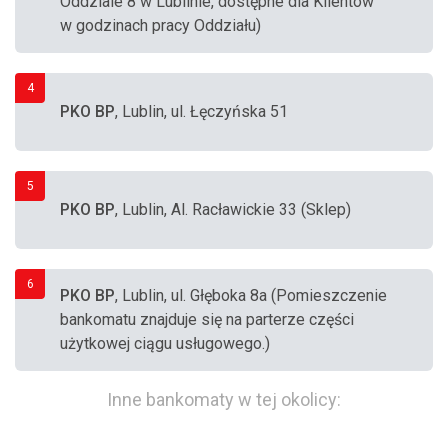
Oddziale 8 w Lublinie, dostępne dla Klientów
w godzinach pracy Oddziału)
4
PKO BP
, Lublin, ul. Łęczyńska 51
5
PKO BP
, Lublin, Al. Racławickie 33 (Sklep)
6
PKO BP
, Lublin, ul. Głęboka 8a (Pomieszczenie
bankomatu znajduje się na parterze części
użytkowej ciągu usługowego.)
Inne bankomaty w tej okolicy: