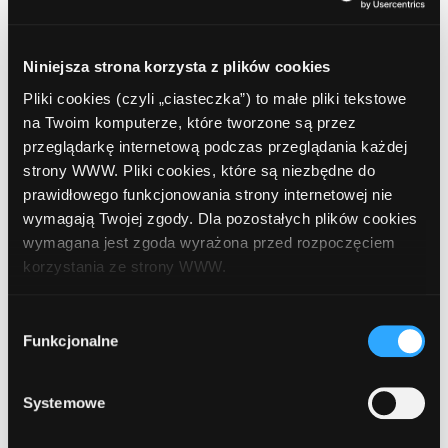
8
eCard
, Nadarzyn, Al. Katowicka 51 (Centrum
Niniejsza strona korzysta z plików cookies
Mody)
Pliki cookies (czyli „ciasteczka”) to małe pliki tekstowe
na Twoim komputerze, które tworzone są przez
9
przeglądarkę internetową podczas przeglądania każdej
Spółdzielcza Grupa Bankowa
, Nadarzyn, Al.
strony WWW. Pliki cookies, które są niezbędne do
Katowicka 62 (Centrum Handlu Hurtowego
prawidłowego funkcjonowania strony internetowej nie
"Maximus" - Pawilon C)
wymagają Twojej zgody. Dla pozostałych plików cookies
wymagana jest zgoda wyrażona przed rozpoczęciem
10
korzystania ze strony WWW.
Spółdzielcza Grupa Bankowa
, Nadarzyn, Al.
Katowicka 62 (Centrum Handlu Hurtowego
W każdej chwili możesz zmienić decyzję dotyczącą
"Maximus" - Pawilon E)
Wybór
formy korzystania z plików cookies. Więcej:
Polityka
Funkcjonalne
zgody
prywatności
.
11
Spółdzielcza Grupa Bankowa
, Nadarzyn,
Systemowe
Mszczonowska 24