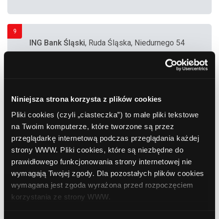
9
ING Bank Śląski
, Ruda Śląska, Niedurnego 54
10
ING Bank Śląski
, Ruda Śląska, Niedurnego 54
Niniejsza strona korzysta z plików cookies
Pliki cookies (czyli „ciasteczka”) to małe pliki tekstowe
na Twoim komputerze, które tworzone są przez
11
ING Bank Śląski
, Ruda Śląska, Kokota 169
przeglądarkę internetową podczas przeglądania każdej
(Kopalnia "Bielszowice")
strony WWW. Pliki cookies, które są niezbędne do
prawidłowego funkcjonowania strony internetowej nie
wymagają Twojej zgody. Dla pozostałych plików cookies
12
wymagana jest zgoda wyrażona przed rozpoczęciem
ING Bank Śląski
, Ruda Śląska, Halembska 160
korzystania ze strony WWW.