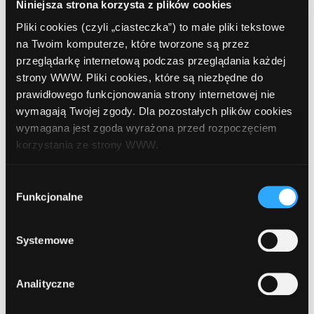
Broniewskiego 5
Niniejsza strona korzysta z plików cookies
Pliki cookies (czyli „ciasteczka”) to małe pliki tekstowe
na Twoim komputerze, które tworzone są przez
9
Bank Polska Kasa Opieki (PEKAO SA)
,
przeglądarkę internetową podczas przeglądania każdej
Sokółka, Piłsudskiego 5
strony WWW. Pliki cookies, które są niezbędne do
prawidłowego funkcjonowania strony internetowej nie
wymagają Twojej zgody. Dla pozostałych plików cookies
10
Bank Polska Kasa Opieki (PEKAO SA)
,
wymagana jest zgoda wyrażona przed rozpoczęciem
Sokółka, Piłsudskiego 5
korzystania ze strony WWW.
W każdej chwili możesz zmienić decyzję dotyczącą
Wybór
11
Bank Polskiej Spółdzielczości
, Sokółka,
formy korzystania z plików cookies. Więcej:
Polityka
Funkcjonalne
zgody
Ściegiennego 16
prywatności
.
Systemowe
1
Analityczne