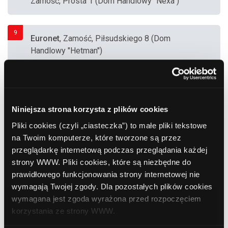
Zamość, Prosta 1 (Dom Handlowy "Nexa")
9
Euronet
, Zamość, Piłsudskiego 8 (Dom
Handlowy "Hetman")
10
Bank BPH
, Zamość, Partyzantów 7
Niniejsza strona korzysta z plików cookies
Pliki cookies (czyli „ciasteczka”) to małe pliki tekstowe
11
na Twoim komputerze, które tworzone są przez
Bank Polska Kasa Opieki (PEKAO SA)
,
przeglądarkę internetową podczas przeglądania każdej
Zamość, Piłsudskiego 71 (Dom Handlowy
strony WWW. Pliki cookies, które są niezbędne do
"Łukasz")
prawidłowego funkcjonowania strony internetowej nie
wymagają Twojej zgody. Dla pozostałych plików cookies
12
wymagana jest zgoda wyrażona przed rozpoczęciem
Bank Polskiej Spółdzielczości
, Zamość,
korzystania ze strony WWW.
Sadowa 6